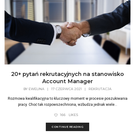
20+ pytań rekrutacyjnych na stanowisko
Account Manager
BY
EWELINA
|
17 CZERWCA 2021
|
REKRUTACJA
Rozmowa kwalifikacyjna to kluczowy moment w procesie poszukiwania
pracy. Choć tak rozpowszechniona, wzbudza jednak wiele...
166
LIKES
CONTINUE READING