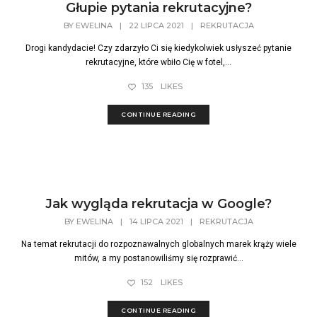
Głupie pytania rekrutacyjne?
BY
EWELINA
|
22 LIPCA 2021
|
REKRUTACJA
Drogi kandydacie! Czy zdarzyło Ci się kiedykolwiek usłyszeć pytanie
rekrutacyjne, które wbiło Cię w fotel,...
135
LIKES
CONTINUE READING
Jak wygląda rekrutacja w Google?
BY
EWELINA
|
14 LIPCA 2021
|
REKRUTACJA
Na temat rekrutacji do rozpoznawalnych globalnych marek krąży wiele
mitów, a my postanowiliśmy się rozprawić...
152
LIKES
CONTINUE READING