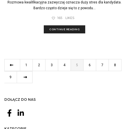
Rozmowa kwalifikacyjna zazwyczaj oznacza duży stres dla kandydata.
Bardzo często dzieje się to z powodu...
165
LIKES
CONTINUE READING
1
2
3
4
5
6
7
8
9
DOŁĄCZ DO NAS
KATEGORIE