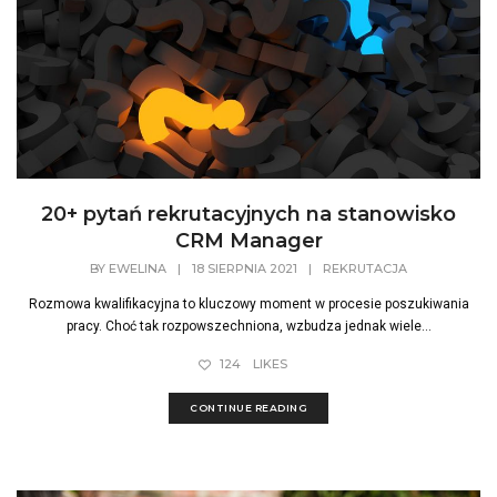
20+ pytań rekrutacyjnych na stanowisko
CRM Manager
BY
EWELINA
|
18 SIERPNIA 2021
|
REKRUTACJA
Rozmowa kwalifikacyjna to kluczowy moment w procesie poszukiwania
pracy. Choć tak rozpowszechniona, wzbudza jednak wiele...
124
LIKES
CONTINUE READING