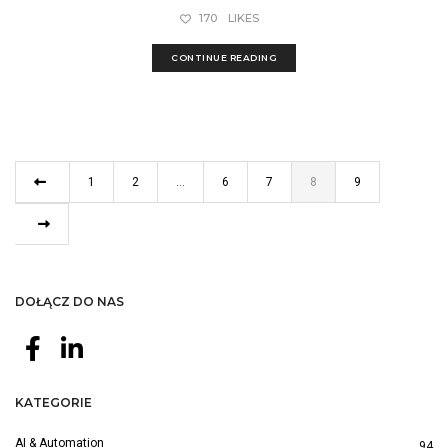
170
LIKES
CONTINUE READING
1
2
…
6
7
8
9
DOŁĄCZ DO NAS
KATEGORIE
AI & Automation
94