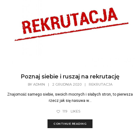
Poznaj siebie i ruszaj na rekrutację
BY
ADMIN
|
2 GRUDNIA 2020
|
REKRUTACJA
Znajomość samego siebie, swoich mocnych i słabych stron, to pierwsza
rzecz jak się nasuwa w...
119
LIKES
CONTINUE READING