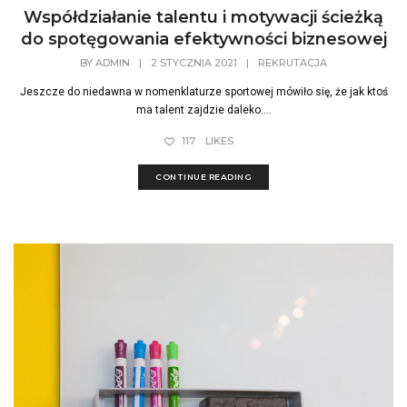
Współdziałanie talentu i motywacji ścieżką
do spotęgowania efektywności biznesowej
BY
ADMIN
|
2 STYCZNIA 2021
|
REKRUTACJA
Jeszcze do niedawna w nomenklaturze sportowej mówiło się, że jak ktoś
ma talent zajdzie daleko....
117
LIKES
CONTINUE READING