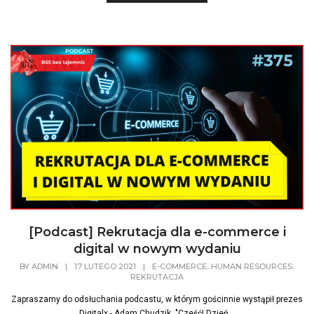
[Podcast] Rekrutacja dla e-commerce i
digital w nowym wydaniu
,
,
BY
ADMIN
|
17 LUTEGO 2021
|
E-COMMERCE
HUMAN RESOURCES
REKRUTACJA
Zapraszamy do odsłuchania podcastu, w którym gościnnie wystąpił prezes
Digitalx - Adam Chudzik. "Cześć! Dzień...