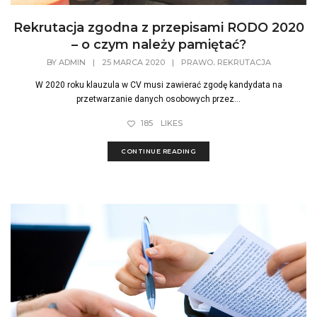
Rekrutacja zgodna z przepisami RODO 2020
– o czym należy pamiętać?
,
BY
ADMIN
|
25 MARCA 2020
|
PRAWO
REKRUTACJA
W 2020 roku klauzula w CV musi zawierać zgodę kandydata na
przetwarzanie danych osobowych przez...
185
LIKES
CONTINUE READING