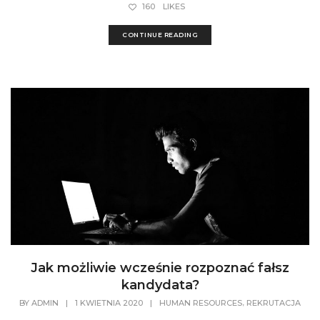
160
LIKES
CONTINUE READING
Jak możliwie wcześnie rozpoznać fałsz
kandydata?
,
BY
ADMIN
|
1 KWIETNIA 2020
|
HUMAN RESOURCES
REKRUTACJA