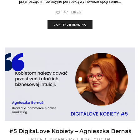
przynosząc innowacyjne perspektywy i świeże spojrzenie...
147
LIKES
CONTINUE READING
#5 DigitaLove Kobiety – Agnieszka Bernaś
BY
OLA
|
29 MAJA 2023
|
KOBIETY DIGITAL