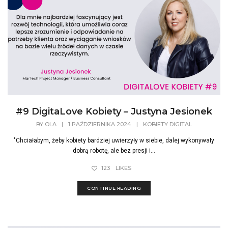
#9 DigitaLove Kobiety – Justyna Jesionek
BY
OLA
|
1 PAŹDZIERNIKA 2024
|
KOBIETY DIGITAL
"Chciałabym, żeby kobiety bardziej uwierzyły w siebie, dalej wykonywały
dobrą robotę, ale bez presji i...
123
LIKES
CONTINUE READING