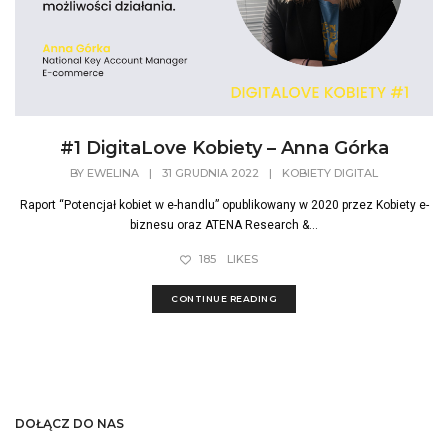
#1 DigitaLove Kobiety – Anna Górka
BY
EWELINA
|
31 GRUDNIA 2022
|
KOBIETY DIGITAL
Raport “Potencjał kobiet w e-handlu” opublikowany w 2020 przez Kobiety e-
biznesu oraz ATENA Research &...
185
LIKES
CONTINUE READING
DOŁĄCZ DO NAS