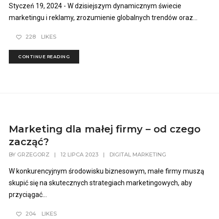
Styczeń 19, 2024 - W dzisiejszym dynamicznym świecie
marketingu i reklamy, zrozumienie globalnych trendów oraz...
228
LIKES
CONTINUE READING
Marketing dla małej firmy – od czego
zacząć?
BY
GRZEGORZ
|
12 LIPCA 2023
|
DIGITAL MARKETING
W konkurencyjnym środowisku biznesowym, małe firmy muszą
skupić się na skutecznych strategiach marketingowych, aby
przyciągać...
204
LIKES