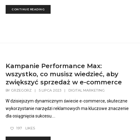
CONTINUE READING
Kampanie Performance Max:
wszystko, co musisz wiedzieć, aby
zwiększyć sprzedaż w e-commerce
BY
GRZEGORZ
|
5 LIPCA 2023
|
DIGITAL MARKETING
W dzisiejszym dynamicznym świecie e-commerce, skuteczne
wykorzystanie narzędzi reklamowych ma kluczowe znaczenie
dla osiągnięcia sukcesu....
197
LIKES