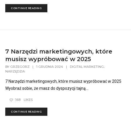
CONTINUE READING
7 Narzędzi marketingowych, które
musisz wypróbować w 2025
,
BY
GRZEGORZ
|
1 GRUDNIA 2024
|
DIGITAL MARKETING
NARZĘDZIA
7 Narzędzi marketingowych, które musisz wypróbować w 2025
Wyobraź sobie, że masz do dyspozycji tajną...
168
LIKES
CONTINUE READING