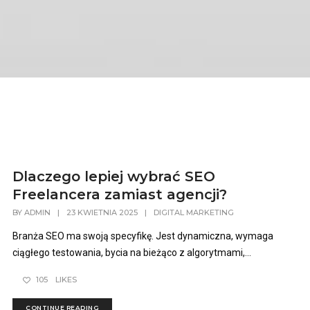
Dlaczego lepiej wybrać SEO
Freelancera zamiast agencji?
BY
ADMIN
|
23 KWIETNIA 2025
|
DIGITAL MARKETING
Branża SEO ma swoją specyfikę. Jest dynamiczna, wymaga
ciągłego testowania, bycia na bieżąco z algorytmami,...
105
LIKES
CONTINUE READING