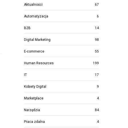
Aktualności
67
Automatyzacja
6
B2B
14
Digital Marketing
98
E-commerce
55
Human Resources
199
IT
17
Kobiety Digital
9
Marketplace
4
Narzędzia
84
Praca zdalna
4