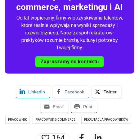
commerce, marketingu i AI
Od lat wspieramy firmy w pozyskiwaniu talentów,
które realnie wpływają na wyniki sprzedaży i
rozwój biznesu. Nasz zespół rekruterów-
praktyków rozumie branżę, kulturę i potrzeby
Twojej firmy.
Zapraszamy do kontaktu
LinkedIn
Facebook
Twitter
Email
Print
PRACOWNIK
PRACOWNIK E-COMMERCE
REKRUTACJA PRACOWNIKÓW
164