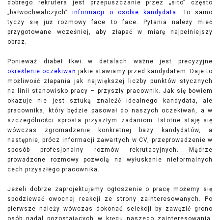
dobrego rekrutera jest przepuszczanie przez „sito” często
„bałwochwalczych”
informacji o osobie kandydata
. To samo
tyczy się już rozmowy face to face. Pytania należy mieć
przygotowane wcześniej, aby złapać w miarę najpełniejszy
obraz.
Ponieważ diabeł tkwi w detalach ważne jest precyzyjne
określenie oczekiwań
jakie stawiamy przed kandydatem. Daje to
możliwość złapania jak największej liczby punktów stycznych
na linii stanowisko pracy – przyszły pracownik. Jak się bowiem
okazuje nie jest sztuką znaleźć idealnego kandydata, ale
pracownika, który będzie pasował do naszych oczekiwań, a w
szczególności sprosta przyszłym zadaniom. Istotne staję się
wówczas zgromadzenie konkretnej bazy kandydatów, a
następnie, prócz informacji zawartych w CV, przeprowadzenie w
sposób profesjonalny rozmów rekrutacyjnych. Mądrze
prowadzone rozmowy pozwolą na wyłuskanie nieformalnych
cech przyszłego pracownika.
Jeżeli dobrze zaprojektujemy ogłoszenie o pracę możemy się
spodziewać owocnej reakcji ze strony zainteresowanych. Po
pierwsze należy wówczas dokonać selekcji by zawęzić grono
osób nadal pozostających w kręgu naszego zainteresowania.