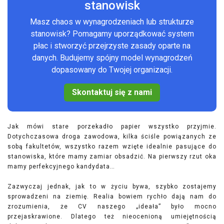
stanowisk
Masz chaos w wynagrodzeniach lub strukturze
stanowisk? Pomagamy uporządkować system
płac i stworzyć przejrzyste zasady oparte na
danych. Budujemy spójny model wynagrodzeń
dopasowany do Twojej organizacji.
Skontaktuj się z nami
Jak mówi stare porzekadło papier wszystko przyjmie.
Dotychczasowa droga zawodowa, kilka ściśle powiązanych ze
sobą fakultetów, wszystko razem wzięte idealnie pasujące do
stanowiska, które mamy zamiar obsadzić. Na pierwszy rzut oka
mamy perfekcyjnego kandydata…
Zazwyczaj jednak, jak to w życiu bywa, szybko zostajemy
sprowadzeni na ziemię. Realia bowiem rychło dają nam do
zrozumienia, że CV naszego „ideała” było mocno
przejaskrawione. Dlatego też nieocenioną umiejętnością