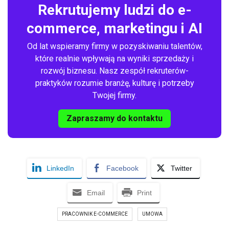
Rekrutujemy ludzi do e-
commerce, marketingu i AI
Od lat wspieramy firmy w pozyskiwaniu talentów,
które realnie wpływają na wyniki sprzedaży i
rozwój biznesu. Nasz zespół rekruterów-
praktyków rozumie branżę, kulturę i potrzeby
Twojej firmy.
Zapraszamy do kontaktu
LinkedIn
Facebook
Twitter
Email
Print
PRACOWNIK E-COMMERCE
UMOWA