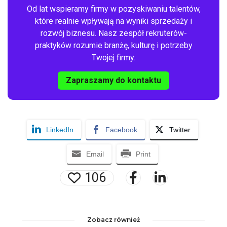
Od lat wspieramy firmy w pozyskiwaniu talentów,
które realnie wpływają na wyniki sprzedaży i
rozwój biznesu. Nasz zespół rekruterów-
praktyków rozumie branżę, kulturę i potrzeby
Twojej firmy.
Zapraszamy do kontaktu
LinkedIn
Facebook
Twitter
Email
Print
106
Zobacz również