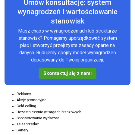
Umów konsultację: system
wynagrodzeń i wartościowanie
stanowisk
Masz chaos w wynagrodzeniach lub strukturze
stanowisk? Pomagamy uporządkować system
płac i stworzyć przejrzyste zasady oparte na
danych. Budujemy spójny model wynagrodzeń
dopasowany do Twojej organizacji.
Skontaktuj się z nami
Reklamy
Akcje promocyjne
Cold calling
Uczestniczenie w targach branżowych
Sponsorowanie wydarzeń
Telesprzedaż
Banery