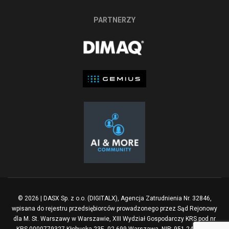
PARTNERZY
© 2026 | DASX Sp. z o.o. (DIGITALX), Agencja Zatrudnienia Nr. 32846,
wpisana do rejestru przedsiębiorców prowadzonego przez Sąd Rejonowy
dla M. St. Warszawy w Warszawie, XIII Wydział Gospodarczy KRS pod nr
KRS 0000779327 Kłobucka 23E, 02-699 Warszawa, NIP: 951-248-1510