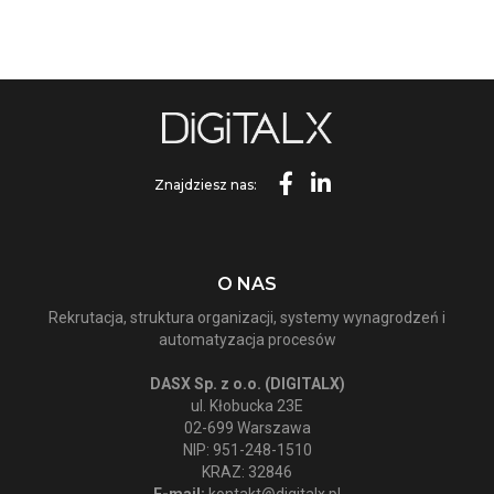
Znajdziesz nas:
O NAS
Rekrutacja, struktura organizacji, systemy wynagrodzeń i
automatyzacja procesów
DASX Sp. z o.o. (DIGITALX)
ul. Kłobucka 23E
02-699 Warszawa
NIP: 951-248-1510
KRAZ: 32846
E-mail:
kontakt@digitalx.pl