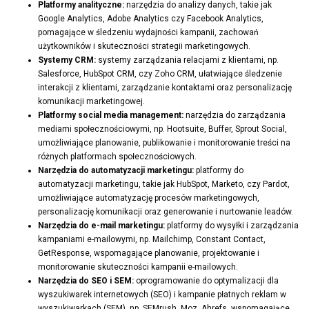
Platformy analityczne:
narzędzia do analizy danych, takie jak
Google Analytics, Adobe Analytics czy Facebook Analytics,
pomagające w śledzeniu wydajności kampanii, zachowań
użytkowników i skuteczności strategii marketingowych.
Systemy CRM:
systemy zarządzania relacjami z klientami, np.
Salesforce, HubSpot CRM, czy Zoho CRM, ułatwiające śledzenie
interakcji z klientami, zarządzanie kontaktami oraz personalizację
komunikacji marketingowej.
Platformy social media management:
narzędzia do zarządzania
mediami społecznościowymi, np. Hootsuite, Buffer, Sprout Social,
umożliwiające planowanie, publikowanie i monitorowanie treści na
różnych platformach społecznościowych.
Narzędzia do automatyzacji marketingu:
platformy do
automatyzacji marketingu, takie jak HubSpot, Marketo, czy Pardot,
umożliwiające automatyzację procesów marketingowych,
personalizację komunikacji oraz generowanie i nurtowanie leadów.
Narzędzia do e-mail marketingu:
platformy do wysyłki i zarządzania
kampaniami e-mailowymi, np. Mailchimp, Constant Contact,
GetResponse, wspomagające planowanie, projektowanie i
monitorowanie skuteczności kampanii e-mailowych.
Narzędzia do SEO i SEM:
oprogramowanie do optymalizacji dla
wyszukiwarek internetowych (SEO) i kampanie płatnych reklam w
wyszukiwarkach (SEM), np. SEMrush, Moz, Ahrefs, wspomagające