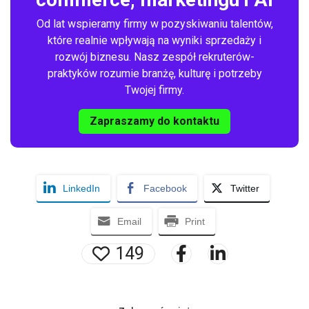
Od lat wspieramy firmy w pozyskiwaniu talentów,
które realnie wpływają na wyniki sprzedaży i
rozwój biznesu. Nasz zespół rekruterów-
praktyków rozumie branżę, kulturę i potrzeby
Twojej firmy.
Zapraszamy do kontaktu
LinkedIn
Facebook
Twitter
Email
Print
149