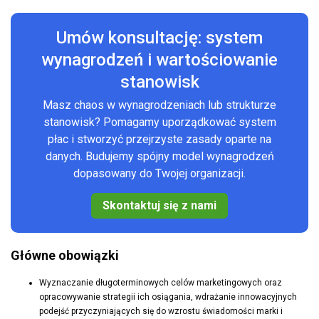
Umów konsultację: system
wynagrodzeń i wartościowanie
stanowisk
Masz chaos w wynagrodzeniach lub strukturze
stanowisk? Pomagamy uporządkować system
płac i stworzyć przejrzyste zasady oparte na
danych. Budujemy spójny model wynagrodzeń
dopasowany do Twojej organizacji.
Skontaktuj się z nami
Główne obowiązki
Wyznaczanie długoterminowych celów marketingowych oraz
opracowywanie strategii ich osiągania, wdrażanie innowacyjnych
podejść przyczyniających się do wzrostu świadomości marki i