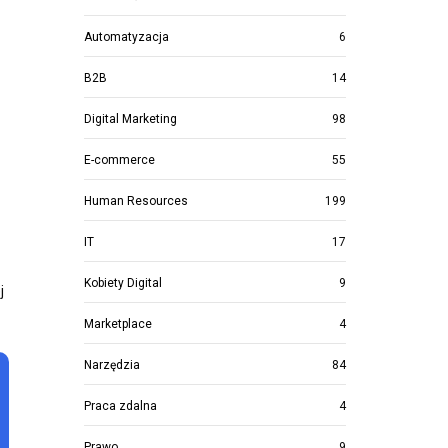
Automatyzacja
6
B2B
14
Digital Marketing
98
E-commerce
55
Human Resources
199
IT
17
Kobiety Digital
9
j
Marketplace
4
Narzędzia
84
Praca zdalna
4
Prawo
9