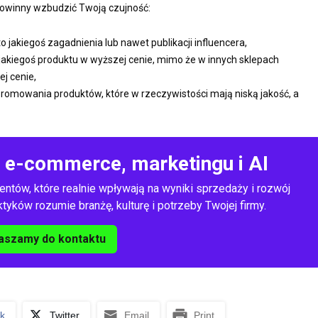
powinny wzbudzić Twoją czujność:
 jakiegoś zagadnienia lub nawet publikacji influencera,
jakiegoś produktu w wyższej cenie, mimo że w innych sklepach
j cenie,
promowania produktów, które w rzeczywistości mają niską jakość, a
o e-commerce, marketingu i AI
entów, które realnie wpływają na wyniki sprzedaży i rozwój
yków rozumie branżę, kulturę i potrzeby Twojej firmy.
aszamy do kontaktu
k
Twitter
Email
Print