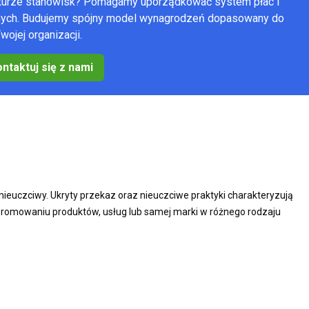
kturze stanowisk? Pomagamy uporządkować system płac i
anych. Budujemy spójny model wynagrodzeń dopasowany do
wojej organizacji.
ntaktuj się z nami
ieuczciwy. Ukryty przekaz oraz nieuczciwe praktyki charakteryzują
romowaniu produktów, usług lub samej marki w różnego rodzaju