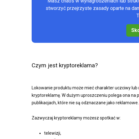
Masz chaos w wynagrodzeniach lub stru
stworzyć przejrzyste zasady oparte na d
T
Sko
Czym jest kryptoreklama?
Lokowanie produktu może mieć charakter uczciwy lub n
kryptoreklamę. W dużym uproszczeniu polega ona na p
publikacjach, które nie są odznaczane jako reklamowe.
Zazwyczaj kryptoreklamy możesz spotkać w:
telewizji,