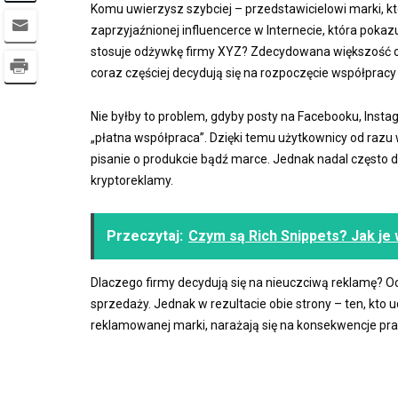
Komu uwierzysz szybciej – przedstawicielowi marki, któr
zaprzyjaźnionej influencerce w Internecie, która pokazu
stosuje odżywkę firmy XYZ? Zdecydowana większość osó
coraz częściej decydują się na rozpoczęcie współpracy
Nie byłby to problem, gdyby posty na Facebooku, Insta
„płatna współpraca”. Dzięki temu użytkownicy od razu 
pisanie o produkcie bądź marce. Jednak nadal często d
kryptoreklamy.
Przeczytaj:
Czym są Rich Snippets? Jak je
Dlaczego firmy decydują się na nieuczciwą reklamę? 
sprzedaży. Jednak w rezultacie obie strony – ten, kto ud
reklamowanej marki, narażają się na konsekwencje pr