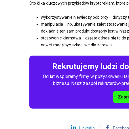
Oto kilka kluczowych przykładów kryptoreklam, które 
wykorzystywanie niewiedzy odbiorcy – dotyczy to
manipulacja – np. ukazywanie zalet stosowania 
dokładnie ten sam produkt dostępny jest w niższe
stosowanie kłamstwa – często odnosi się to do 
nawet mogę być szkodliwe dla zdrowia.
Rekrutujemy ludzi d
Od lat wspieramy firmy w pozyskiwaniu tal
biznesu. Nasz zespół rekruterów-prakt
Zapr
LinkedIn
Faceboo