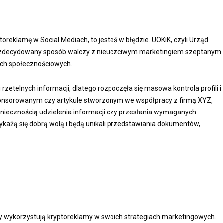
oreklamę w Social Mediach, to jesteś w błędzie. UOKiK, czyli Urząd
j zdecydowany sposób walczy z nieuczciwym marketingiem szeptanym 
ch społecznościowych.
zetelnych informacji, dlatego rozpoczęła się masowa kontrola profili i
 sponsorowanym czy artykule stworzonym we współpracy z firmą XYZ,
niecznością udzielenia informacji czy przesłania wymaganych
wykażą się dobrą wolą i będą unikali przedstawiania dokumentów,
irmy wykorzystują kryptoreklamy w swoich strategiach marketingowych.