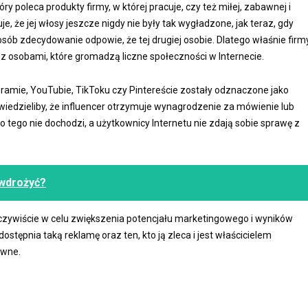
y poleca produkty firmy, w której pracuje, czy też miłej, zabawnej i
je, że jej włosy jeszcze nigdy nie były tak wygładzone, jak teraz, gdy
b zdecydowanie odpowie, że tej drugiej osobie. Dlatego właśnie firm
 z osobami, które gromadzą liczne społeczności w Internecie.
gramie, YouTubie, TikToku czy Pintereście zostały odznaczone jako
wiedzieliby, że influencer otrzymuje wynagrodzenie za mówienie lub
o tego nie dochodzi, a użytkownicy Internetu nie zdają sobie sprawę z
 wdrożyć?
Oczywiście w celu zwiększenia potencjału marketingowego i wyników
ostępnia taką reklamę oraz ten, kto ją zleca i jest właścicielem
awne.