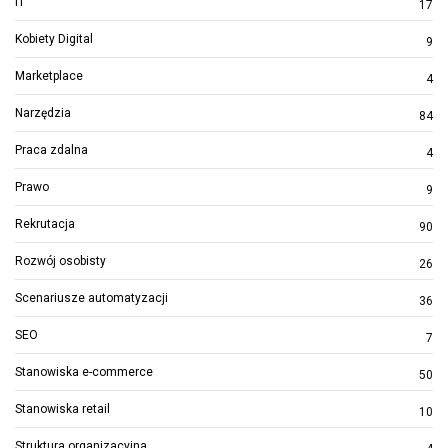
IT
17
Kobiety Digital
9
Marketplace
4
Narzędzia
84
Praca zdalna
4
Prawo
9
Rekrutacja
90
Rozwój osobisty
26
Scenariusze automatyzacji
36
SEO
7
Stanowiska e-commerce
50
Stanowiska retail
10
Struktura organizacyjna