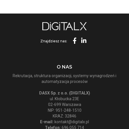
Znajdziesz nas:
O NAS
Rekrutacja, struktura organizacji, systemy wynagrodzeń i
automatyzacja procesów
DASX Sp. z o.o. (DIGITALX)
ul. Kłobucka 23E
02-699 Warszawa
NIP: 951-248-1510
KRAZ: 32846
E-mail:
kontakt@digitalx.pl
Telefon:
696 055 714