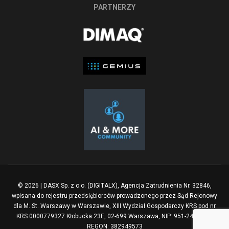
PARTNERZY
© 2026 | DASX Sp. z o.o. (DIGITALX), Agencja Zatrudnienia Nr. 32846,
wpisana do rejestru przedsiębiorców prowadzonego przez Sąd Rejonowy
dla M. St. Warszawy w Warszawie, XIII Wydział Gospodarczy KRS pod nr
KRS 0000779327 Kłobucka 23E, 02-699 Warszawa, NIP: 951-248-1510
REGON: 382949573