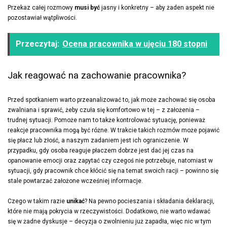
Przekaz całej rozmowy
musi być
jasny i konkretny – aby żaden aspekt nie
pozostawiał wątpliwości.
Przeczytaj:
Ocena pracownika w ujęciu 180 stopni
Jak reagować na zachowanie pracownika?
Przed spotkaniem warto przeanalizować to, jak może zachować się osoba
zwalniana i sprawić, żeby czuła się komfortowo w tej – z założenia –
trudnej sytuacji. Pomoże nam to także kontrolować sytuację, ponieważ
reakcje pracownika mogą być różne. W trakcie takich rozmów może pojawić
się płacz lub złość, a naszym zadaniem jest ich ograniczenie. W
przypadku, gdy osoba reaguje płaczem dobrze jest dać jej czas na
opanowanie emocji oraz zapytać czy czegoś nie potrzebuje, natomiast w
sytuacji, gdy pracownik chce kłócić się na temat swoich racji – powinno się
stale powtarzać założone wcześniej informacje.
Czego w takim razie
unikać
? Na pewno pocieszania i składania deklaracji,
które nie mają pokrycia w rzeczywistości. Dodatkowo, nie warto wdawać
się w żadne dyskusje – decyzja o zwolnieniu już zapadła, więc nic w tym