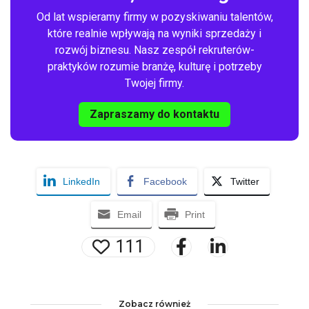
Od lat wspieramy firmy w pozyskiwaniu talentów,
które realnie wpływają na wyniki sprzedaży i
rozwój biznesu. Nasz zespół rekruterów-
praktyków rozumie branżę, kulturę i potrzeby
Twojej firmy.
Zapraszamy do kontaktu
LinkedIn
Facebook
Twitter
Email
Print
111
Zobacz również