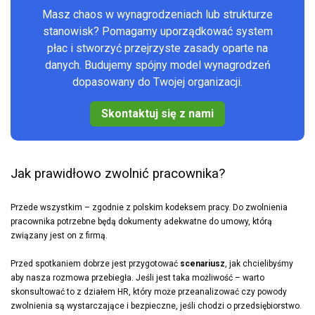
Masz chaos w wynagrodzeniach lub strukturze
stanowisk? Pomagamy uporządkować system
płac i stworzyć przejrzyste zasady oparte na
danych. Budujemy spójny model wynagrodzeń
dopasowany do Twojej organizacji.
Skontaktuj się z nami
Jak prawidłowo zwolnić pracownika?
Przede wszystkim – zgodnie z polskim kodeksem pracy. Do zwolnienia
pracownika potrzebne będą dokumenty adekwatne do umowy, którą
związany jest on z firmą.
Przed spotkaniem dobrze jest przygotować
scenariusz
, jak chcielibyśmy
aby nasza rozmowa przebiegła. Jeśli jest taka możliwość – warto
skonsultować to z działem HR, który może przeanalizować czy powody
zwolnienia są wystarczające i bezpieczne, jeśli chodzi o przedsiębiorstwo.