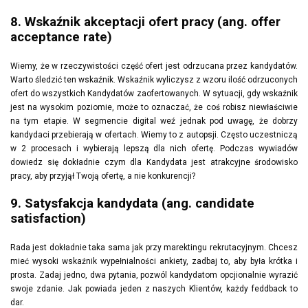
8. Wskaźnik akceptacji ofert pracy (ang. offer
acceptance rate)
Wiemy, że w rzeczywistości część ofert jest odrzucana przez kandydatów.
Warto śledzić ten wskaźnik. Wskaźnik wyliczysz z wzoru ilość odrzuconych
ofert do wszystkich Kandydatów zaofertowanych. W sytuacji, gdy wskaźnik
jest na wysokim poziomie, może to oznaczać, że coś robisz niewłaściwie
na tym etapie. W segmencie digital weź jednak pod uwagę, że dobrzy
kandydaci przebierają w ofertach. Wiemy to z autopsji. Często uczestniczą
w 2 procesach i wybierają lepszą dla nich ofertę. Podczas wywiadów
dowiedz się dokładnie czym dla Kandydata jest atrakcyjne środowisko
pracy, aby przyjął Twoją ofertę, a nie konkurencji?
9. Satysfakcja kandydata (ang. candidate
satisfaction)
Rada jest dokładnie taka sama jak przy marektingu rekrutacyjnym. Chcesz
mieć wysoki wskaźnik wypełnialności ankiety, zadbaj to, aby była krótka i
prosta. Zadaj jedno, dwa pytania, pozwól kandydatom opcjionalnie wyrazić
swoje zdanie. Jak powiada jeden z naszych Klientów, każdy feddback to
dar.