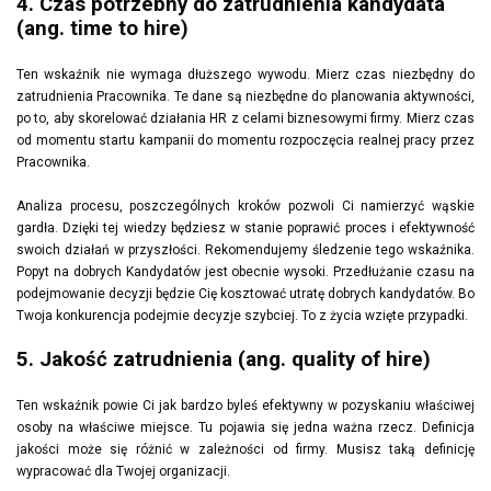
4. Czas potrzebny do zatrudnienia kandydata
(ang. time to hire)
Ten wskaźnik nie wymaga dłuższego wywodu. Mierz czas niezbędny do
zatrudnienia Pracownika. Te dane są niezbędne do planowania aktywności,
po to, aby skorelować działania HR z celami biznesowymi firmy. Mierz czas
od momentu startu kampanii do momentu rozpoczęcia realnej pracy przez
Pracownika.
Analiza procesu, poszczególnych kroków pozwoli Ci namierzyć wąskie
gardła. Dzięki tej wiedzy będziesz w stanie poprawić proces i efektywność
swoich działań w przyszłości. Rekomendujemy śledzenie tego wskaźnika.
Popyt na dobrych Kandydatów jest obecnie wysoki. Przedłużanie czasu na
podejmowanie decyzji będzie Cię kosztować utratę dobrych kandydatów. Bo
Twoja konkurencja podejmie decyzje szybciej. To z życia wzięte przypadki.
5. Jakość zatrudnienia (ang. quality of hire)
Ten wskaźnik powie Ci jak bardzo byleś efektywny w pozyskaniu właściwej
osoby na właściwe miejsce. Tu pojawia się jedna ważna rzecz. Definicja
jakości może się różnić w zależności od firmy. Musisz taką definicję
wypracować dla Twojej organizacji.