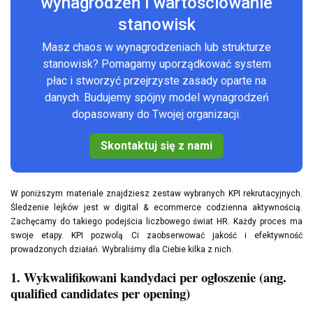
wynagrodzeń i wartościowanie
stanowisk
Masz chaos w wynagrodzeniach lub strukturze
stanowisk? Pomagamy uporządkować system
płac i stworzyć przejrzyste zasady oparte na
danych. Budujemy spójny model wynagrodzeń
dopasowany do Twojej organizacji.
Skontaktuj się z nami
W poniższym materiale znajdziesz zestaw wybranych KPI rekrutacyjnych.
Śledzenie lejków jest w digital & ecommerce codzienna aktywnością.
Zachęcamy do takiego podejścia liczbowego świat HR. Każdy proces ma
swoje etapy. KPI pozwolą Ci zaobserwować jakość i efektywność
prowadzonych działań. Wybraliśmy dla Ciebie kilka z nich.
1. Wykwalifikowani kandydaci per ogłoszenie (ang.
qualified candidates per opening)