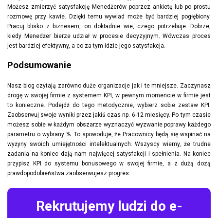
Możesz zmierzyć satysfakcję Menedżerów poprzez ankietę lub po prostu
rozmowę przy kawie. Dzięki temu wywiad może być bardziej pogłębiony.
Pracuj blisko z biznesem, on dokładnie wie, czego potrzebuje. Dobrze,
kiedy Menedżer bierze udział w procesie decyzyjnym. Wówczas proces
jest bardziej efektywny, a co za tym idzie jego satysfakcja.
Podsumowanie
Nasz blog czytają zarówno duże organizacje jak i te mniejsze. Zaczynasz
drogę w swojej firmie z systemem KPI, w pewnym momencie w firmie jest
to konieczne. Podejdź do tego metodycznie, wybierz sobie zestaw KPI.
Zaobserwuj swoje wyniki przez jakiś czas np. 6-12 miesięcy. Po tym czasie
możesz sobie w każdym obszarze wyznaczyć wyzwanie poprawy każdego
parametru o wybrany %. To spowoduje, że Pracownicy będą się wspinać na
wyżyny swoich umiejętności intelektualnych. Wszyscy wiemy, że trudne
zadania na koniec dają nam najwięcej satysfakcji i spełnienia. Na koniec
przypisz KPI do systemu bonusowego w swojej firmie, a z dużą dozą
prawdopodobieństwa zaobserwujesz progres.
Rekrutujemy ludzi do e-