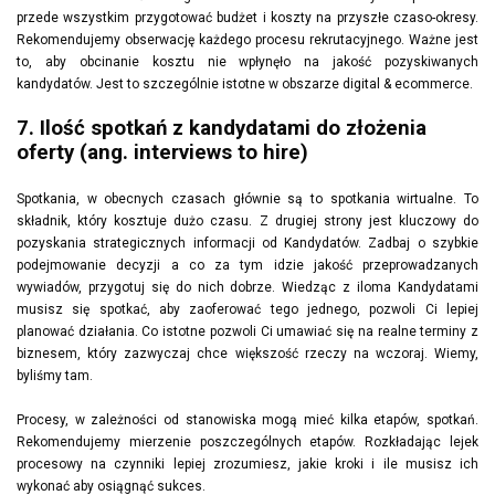
przede wszystkim przygotować budżet i koszty na przyszłe czaso-okresy.
Rekomendujemy obserwację każdego procesu rekrutacyjnego. Ważne jest
to, aby obcinanie kosztu nie wpłynęło na jakość pozyskiwanych
kandydatów. Jest to szczególnie istotne w obszarze digital & ecommerce.
7. Ilość spotkań z kandydatami do złożenia
oferty (ang. interviews to hire)
Spotkania, w obecnych czasach głównie są to spotkania wirtualne. To
składnik, który kosztuje dużo czasu. Z drugiej strony jest kluczowy do
pozyskania strategicznych informacji od Kandydatów. Zadbaj o szybkie
podejmowanie decyzji a co za tym idzie jakość przeprowadzanych
wywiadów, przygotuj się do nich dobrze. Wiedząc z iloma Kandydatami
musisz się spotkać, aby zaoferować tego jednego, pozwoli Ci lepiej
planować działania. Co istotne pozwoli Ci umawiać się na realne terminy z
biznesem, który zazwyczaj chce większość rzeczy na wczoraj. Wiemy,
byliśmy tam.
Procesy, w zależności od stanowiska mogą mieć kilka etapów, spotkań.
Rekomendujemy mierzenie poszczególnych etapów. Rozkładając lejek
procesowy na czynniki lepiej zrozumiesz, jakie kroki i ile musisz ich
wykonać aby osiągnąć sukces.