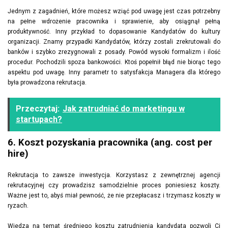
Jednym z zagadnień, które możesz wziąć pod uwagę jest czas potrzebny
na pełne wdrożenie pracownika i sprawienie, aby osiągnął pełną
produktywność. Inny przykład to dopasowanie Kandydatów do kultury
organizacji. Znamy przypadki Kandydatów, którzy zostali zrekrutowali do
banków i szybko zrezygnowali z posady. Powód wysoki formalizm i ilość
procedur. Pochodzili spoza bankowości. Ktoś popełnił błąd nie biorąc tego
aspektu pod uwagę. Inny parametr to satysfakcja Managera dla którego
była prowadzona rekrutacja.
Przeczytaj:
Jak zatrudniać do marketingu w
startupach?
6. Koszt pozyskania pracownika (ang. cost per
hire)
Rekrutacja to zawsze inwestycja. Korzystasz z zewnętrznej agencji
rekrutacyjnej czy prowadzisz samodzielnie proces poniesiesz koszty.
Ważne jest to, abyś miał pewność, że nie przepłacasz i trzymasz koszty w
ryzach.
Wiedza na temat średniego kosztu zatrudnienia kandydata pozwoli Ci