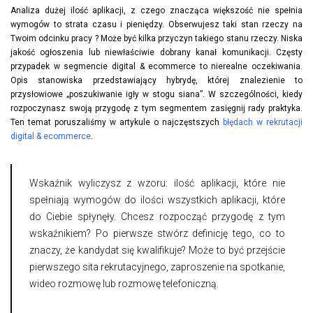
Analiza dużej ilość aplikacji, z czego znacząca większość nie spełnia
wymogów to strata czasu i pieniędzy. Obserwujesz taki stan rzeczy na
Twoim odcinku pracy ? Może być kilka przyczyn takiego stanu rzeczy. Niska
jakość ogłoszenia lub niewłaściwie dobrany kanał komunikacji. Częsty
przypadek w segmencie digital & ecommerce to nierealne oczekiwania.
Opis stanowiska przedstawiający hybrydę, której znalezienie to
przysłowiowe „poszukiwanie igły w stogu siana”. W szczególności, kiedy
rozpoczynasz swoją przygodę z tym segmentem zasięgnij rady praktyka.
Ten temat poruszaliśmy w artykule o najczęstszych
błędach w rekrutacji
digital & ecommerce
.
Wskaźnik wyliczysz z wzoru: ilość aplikacji, które nie
spełniają wymogów do ilości wszystkich aplikacji, które
do Ciebie spłynęły. Chcesz rozpocząć przygodę z tym
wskaźnikiem? Po pierwsze stwórz definicję tego, co to
znaczy, że kandydat się kwalifikuje? Może to być przejście
pierwszego sita rekrutacyjnego, zaproszenie na spotkanie,
wideo rozmowę lub rozmowę telefoniczną.