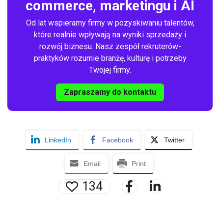
commerce, marketingu i AI
Od lat wspieramy firmy w pozyskiwaniu talentów,
które realnie wpływają na wyniki sprzedaży i
rozwój biznesu. Nasz zespół rekruterów-
praktyków rozumie branżę, kulturę i potrzeby
Twojej firmy.
Zapraszamy do kontaktu
LinkedIn
Facebook
Twitter
Email
Print
134