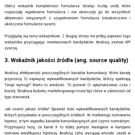
Oblicz wskaźnik kompletności formularza dzieląc liczbę osób, które
rozpoczęły wypełnianie formularza i nie ukończyły go do wszystkich
aktywności związanych z uzupełnieniem formularza (nieukończone i
ukończone formularze razem)
Przyglądaj się temu wskaźnikowi. Z drugiej strony nie próbuj poprawić tego
wskaźnika przyciągając niewłaściwych kandydatów. Analizuj zestaw KPI
szerzej.
3. Wskaźnik jakości źródła (ang. source quality)
Analizuj efektywność poszczególnych kanałów komunikacji. Które kanały
przynoszą Ci najwięcej wykwalifikowanych kandydatów, którzy spełniają
Twoje wymogi? Warto to wiedzieć. To pozwoli Ci optymalizować czas i
koszty. Struktura budżetu marketingowego może być różna w zależności od
typu stanowisk.
Jak ocenić jakość źródła? Sprawdź ilość wykwalifikowanych kandydatów,
których pozyskałeś w poszczególnych źródłach. W marketingu testowanie
hipotez, w tym wypadku kanałów komunikacyjnych jest czymś normalnym.
Przyjmujesz tezę, że kanał X to dobry pomysł. Następnie w kampanii
testowej weryfikujesz hipotezę. Analizuj cyfry, wyciągaj wnioski. Jeżeli w