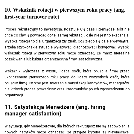
10. Wskaźnik rotacji w pierwszym roku pracy (ang.
first-year turnover rate)
Proces rekrutacyjny to inwestycja. Kosztuje Cię czas i pieniądze. Nikt nie
chce co chwilę powracać do tej samej rekrutacji, o ile nie jest to ekspansja.
Wysoka rotacja to dla Organizacji zły znak. Coś złego się dzieje wewnątrz.
Trzeba szybko takie sytuacje wyłapywać, diagnozować i korygować. Wysoki
wskaźnik rotacji w pierwszym roku może oznaczać, że masz nierealne
oczekiwania lub kultura organizacyjna firmy jest toksyczna.
Wskaźnik wyliczasz z wzoru, liczba osób, która opuściła firmę przed
ukończeniem pierwszego roku pracy do liczby wszystkich osób, które
opuściły firmę. Istotne jest mierzenie satysfakcji kandydatów, managerów,
dla których proces prowadzisz oraz Pracowników po ich wprowadzeniu do
organizacji.
11. Satysfakcja Menedżera (ang. hiring
manager satisfaction)
W sytuacji, gdy Menedżerowie, dla których rekrutujesz nie są zadowoleni z
nowych nabytków może oznaczać, że przyjęte kryteria są niewłaściwe.