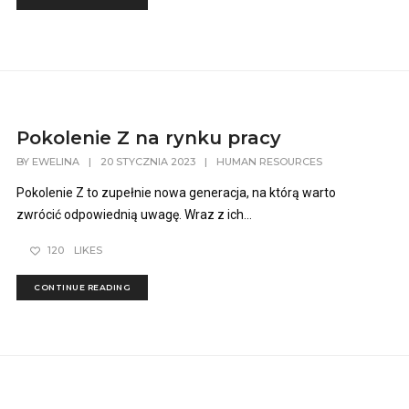
Pokolenie Z na rynku pracy
BY
EWELINA
|
20 STYCZNIA 2023
|
HUMAN RESOURCES
Pokolenie Z to zupełnie nowa generacja, na którą warto
zwrócić odpowiednią uwagę. Wraz z ich...
120
LIKES
CONTINUE READING