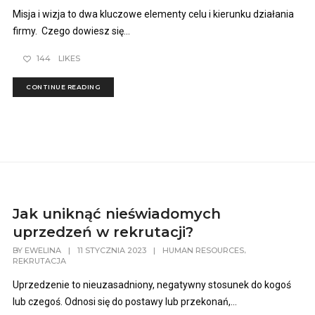
Misja i wizja to dwa kluczowe elementy celu i kierunku działania
firmy. Czego dowiesz się...
144
LIKES
CONTINUE READING
Jak uniknąć nieświadomych
uprzedzeń w rekrutacji?
,
BY
EWELINA
|
11 STYCZNIA 2023
|
HUMAN RESOURCES
REKRUTACJA
Uprzedzenie to nieuzasadniony, negatywny stosunek do kogoś
lub czegoś. Odnosi się do postawy lub przekonań,...