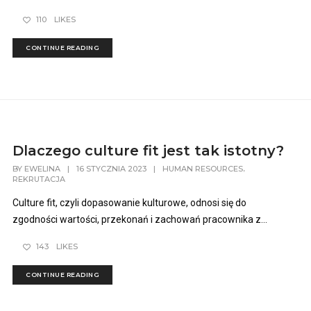
110
LIKES
CONTINUE READING
Dlaczego culture fit jest tak istotny?
,
BY
EWELINA
|
16 STYCZNIA 2023
|
HUMAN RESOURCES
REKRUTACJA
Culture fit, czyli dopasowanie kulturowe, odnosi się do
zgodności wartości, przekonań i zachowań pracownika z...
143
LIKES
CONTINUE READING