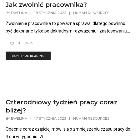
Jak zwolnić pracownika?
BY
EWELINA
|
18 STYCZNIA 2023
|
HUMAN RESOURCES
Zwolnienie pracownika to poważna sprawa, dlatego powinno
być dokonane tylko po dokładnym rozważeniu i zastosowaniu...
111
LIKES
CONTINUE READING
Czterodniowy tydzień pracy coraz
bliżej?
BY
EWELINA
|
17 STYCZNIA 2023
|
HUMAN RESOURCES
Obecnie coraz częściej mówi się o zmniejszeniu czasu pracy do
4 dni w tygodniu. W...