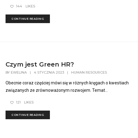
144
LIKES
CONTINUE READING
Czym jest Green HR?
BY
EWELINA
|
4 STYCZNIA 2023
|
HUMAN RESOURCES
Obecnie coraz częściej mówi się w różnych kręgach o kwestiach
związanych ze zrównoważonym rozwojem. Temat...
121
LIKES
CONTINUE READING