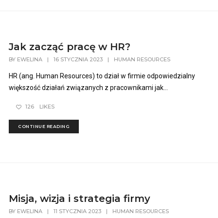
Jak zacząć pracę w HR?
BY
EWELINA
|
16 STYCZNIA 2023
|
HUMAN RESOURCES
HR (ang. Human Resources) to dział w firmie odpowiedzialny
większość działań związanych z pracownikami jak...
126
LIKES
CONTINUE READING
Misja, wizja i strategia firmy
BY
EWELINA
|
11 STYCZNIA 2023
|
HUMAN RESOURCES