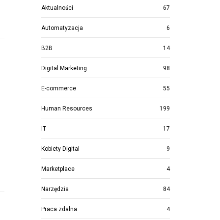
Aktualności
67
Automatyzacja
6
B2B
14
Digital Marketing
98
E-commerce
55
Human Resources
199
IT
17
Kobiety Digital
9
Marketplace
4
Narzędzia
84
Praca zdalna
4