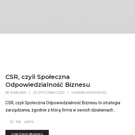
CSR, czyli Społeczna
Odpowiedzialność Biznesu
BY
EWELINA
|
20 STYCZNIA 2023
|
HUMAN RESOURCES
CSR, czyli Społeczna Odpowiedzialność Biznesu to strategia
zarządzania, zgodnie z którą firma w swoich działaniach...
156
LIKES
CONTINUE READING