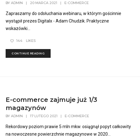
BY
ADMIN
|
20 MARCA 2021
|
E-COMMERCE
Zapraszamy do odsłuchania webinaru, w którym gościnnie
wystąpił prezes Digitalx - Adam Chudzik. Praktyczne
wskazówki...
144
LIKES
CONTINUE READING
E-commerce zajmuje już 1/3
magazynów
BY
ADMIN
|
17 LUTEGO 2021
|
E-COMMERCE
Rekordowy poziom prawie 5 mln mkw. osiągnął popyt całkowity
na nowoczesne powierzchnie magazynowe w 2020...