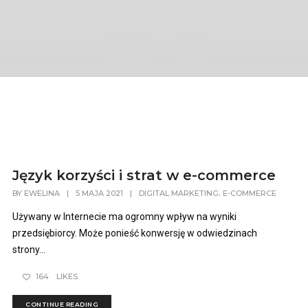
Język korzyści i strat w e-commerce
,
BY
EWELINA
|
5 MAJA 2021
|
DIGITAL MARKETING
E-COMMERCE
Używany w Internecie ma ogromny wpływ na wyniki
przedsiębiorcy. Może ponieść konwersję w odwiedzinach
strony...
164
LIKES
CONTINUE READING