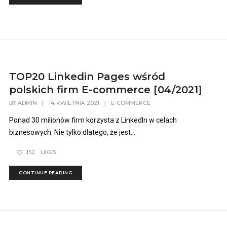
TOP20 Linkedin Pages wśród
polskich firm E-commerce [04/2021]
BY
ADMIN
|
14 KWIETNIA 2021
|
E-COMMERCE
Ponad 30 milionów firm korzysta z LinkedIn w celach
biznesowych. Nie tylko dlatego, że jest...
152
LIKES
CONTINUE READING