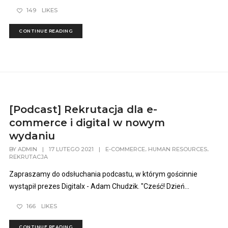
149
LIKES
CONTINUE READING
[Podcast] Rekrutacja dla e-
commerce i digital w nowym
wydaniu
,
,
BY
ADMIN
|
17 LUTEGO 2021
|
E-COMMERCE
HUMAN RESOURCES
REKRUTACJA
Zapraszamy do odsłuchania podcastu, w którym gościnnie
wystąpił prezes Digitalx - Adam Chudzik. "Cześć! Dzień...
166
LIKES
CONTINUE READING