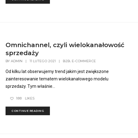
Omnichannel, czyli wielokanałowość
sprzedaży
,
BY
ADMIN
|
11 LUTEGO 2021
|
B2B
E-COMMERCE
Od kilku lat obserwujemy trend jakim jest zwiększone
zainteresowanie tematem wielokanałowego modelu
sprzedaży. Tym właśnie...
188
LIKES
CONTINUE READING