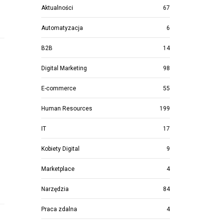
Aktualności
67
Automatyzacja
6
B2B
14
Digital Marketing
98
E-commerce
55
Human Resources
199
IT
17
Kobiety Digital
9
Marketplace
4
Narzędzia
84
Praca zdalna
4