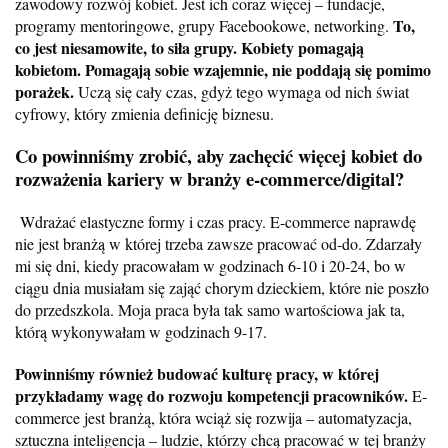
zawodowy rozwój kobiet. Jest ich coraz więcej – fundacje,
To,
programy mentoringowe, grupy Facebookowe, networking.
co jest niesamowite, to siła grupy. Kobiety pomagają
kobietom. Pomagają sobie wzajemnie, nie poddają się pomimo
porażek.
Uczą się cały czas, gdyż tego wymaga od nich świat
cyfrowy, który zmienia definicję biznesu.
Co powinniśmy zrobić, aby zachęcić więcej kobiet do
rozważenia kariery w branży
e-commerce/digital?
Wdrażać elastyczne formy i czas pracy. E-commerce naprawdę
nie jest branżą w której trzeba zawsze pracować od-do. Zdarzały
mi się dni, kiedy pracowałam w godzinach 6-10 i 20-24, bo w
ciągu dnia musiałam się zająć chorym dzieckiem, które nie poszło
do przedszkola. Moja praca była tak samo wartościowa jak ta,
którą wykonywałam w godzinach 9-17.
Powinniśmy również budować kulturę pracy, w której
przykładamy wagę do rozwoju kompetencji pracowników.
E-
commerce jest branżą, która wciąż się rozwija – automatyzacja,
sztuczna inteligencja – ludzie, którzy chcą pracować w tej branży