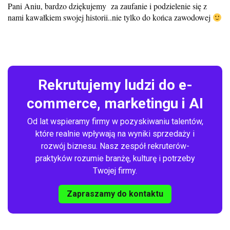
Pani Aniu, bardzo dziękujemy za zaufanie i podzielenie się z
nami kawałkiem swojej historii..nie tylko do końca zawodowej
Rekrutujemy ludzi do e-
commerce, marketingu i AI
Od lat wspieramy firmy w pozyskiwaniu talentów,
które realnie wpływają na wyniki sprzedaży i
rozwój biznesu. Nasz zespół rekruterów-
praktyków rozumie branżę, kulturę i potrzeby
Twojej firmy.
Zapraszamy do kontaktu