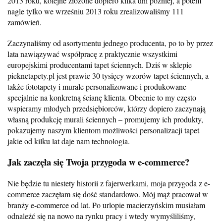
2013 roku, kolejne złożone dopiero kilka dni później, a potem
nagle tylko we wrześniu 2013 roku zrealizowaliśmy 111
zamówień.
Zaczynaliśmy od asortymentu jednego producenta, po to by przez
lata nawiązywać współpracę z praktycznie wszystkimi
europejskimi producentami tapet ściennych. Dziś w sklepie
pieknetapety.pl jest prawie 30 tysięcy wzorów tapet ściennych, a
także fototapety i murale personalizowane i produkowane
specjalnie na konkretną ścianę klienta. Obecnie to my często
wspieramy młodych przedsiębiorców, którzy dopiero zaczynają
własną produkcję murali ściennych – promujemy ich produkty,
pokazujemy naszym klientom możliwości personalizacji tapet
jakie od kilku lat daje nam technologia.
Jak zaczęła się Twoja przygoda w e-commerce?
Nie będzie tu niestety historii z fajerwerkami, moja przygoda z e-
commerce zaczęłam się dość standardowo. Mój mąż pracował w
branży e-commerce od lat. Po urlopie macierzyńskim musiałam
odnaleźć się na nowo na rynku pracy i wtedy wymyśliliśmy,