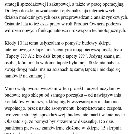
strategii sprzedażowej i zakupowej, a także w pracę operacyjną.
Do tego doszło prowadzenie i optymalizacja internetowych
działań marketingowych oraz przeprowadzanie analiz rynkowych.
Ostatnie lata to też czas pracy w roli Product Ownera podczas
wdrożeń nowych funkcjonalności i rozwiązań technologicznych.
Kiedy 10 lat temu usłyszałam o pomyśle budowy sklepu
internetowego z tapetami ściennymi moją pierwszą myślą było
„Tapety ??? Ale kto dziś kupuje tapety ???”. Jedyną znaną mi
osobą, która miała w domu tapetę była moja 80-letnia babcia-
swoją drogą nadal ma na ścianach tę samą tapetę i nie daje się
namówić na zmianę ?
Mimo wątpliwości weszłam w ten projekt i uczestniczyłam w
budowie tego sklepu od samego początku – od nawiązywania
kontaktów w branży, z którą nigdy wcześniej nie miałam nic
wspólnego, przez naukę asortymentu, kompletowanie zespołu,
tworzenie strategii sprzedażowej, budowanie marki w Internecie.
Okazało się, że pomysł był strzałem w dziesiątkę. Do dziś
pamiętam pierwsze zamówienie złożone w sklepie 15 sierpnia