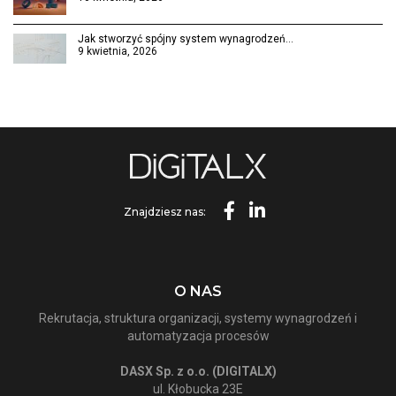
Jak stworzyć spójny system wynagrodzeń…
9 kwietnia, 2026
Znajdziesz nas:
O NAS
Rekrutacja, struktura organizacji, systemy wynagrodzeń i
automatyzacja procesów
DASX Sp. z o.o. (DIGITALX)
ul. Kłobucka 23E