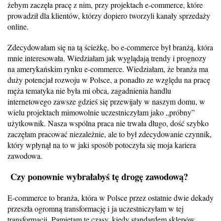
żebym zaczęła pracę z nim, przy projektach e-commerce, które
prowadził dla klientów, którzy dopiero tworzyli kanały sprzedaży
online.
Zdecydowałam się na tą ścieżkę, bo e-commerce był branżą, która
mnie interesowała. Wiedziałam jak wyglądają trendy i prognozy
na amerykańskim rynku e-commerce. Wiedziałam, że branża ma
duży potencjał rozwoju w Polsce, a ponadto ze względu na pracę
męża tematyka nie była mi obca, zagadnienia handlu
internetowego zawsze gdzieś się przewijały w naszym domu, w
wielu projektach mimowolnie uczestniczyłam jako „próbny”
użytkownik. Nasza wspólna praca nie trwała długo, dość szybko
zaczęłam pracować niezależnie, ale to był zdecydowanie czynnik,
który wpłynął na to w jaki sposób potoczyła się moja kariera
zawodowa.
Czy ponownie wybrałabyś tę drogę zawodową?
E-commerce to branża, która w Polsce przez ostatnie dwie dekady
przeszła ogromną transformację i ja uczestniczyłam w tej
transformacji. Pamiętam te czasy, kiedy standardem sklepów