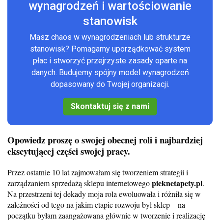
wynagrodzeń i wartościowanie
stanowisk
Masz chaos w wynagrodzeniach lub strukturze
stanowisk? Pomagamy uporządkować system
płac i stworzyć przejrzyste zasady oparte na
danych. Budujemy spójny model wynagrodzeń
dopasowany do Twojej organizacji.
Skontaktuj się z nami
Opowiedz proszę o swojej obecnej roli i najbardziej
ekscytującej części swojej pracy.
Przez ostatnie 10 lat zajmowałam się tworzeniem strategii i
pieknetapety.pl
zarządzaniem sprzedażą sklepu internetowego
.
Na przestrzeni tej dekady moja rola ewoluowała i różniła się w
zależności od tego na jakim etapie rozwoju był sklep – na
początku byłam zaangażowana głównie w tworzenie i realizację