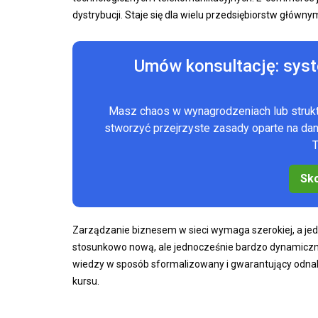
dystrybucji. Staje się dla wielu przedsiębiorstw główn
Umów konsultację: sys
Masz chaos w wynagrodzeniach lub stru
stworzyć przejrzyste zasady oparte na d
T
Sko
Zarządzanie biznesem w sieci wymaga szerokiej, a jed
stosunkowo nową, ale jednocześnie bardzo dynamicznie
wiedzy w sposób sformalizowany i gwarantujący odnal
kursu.