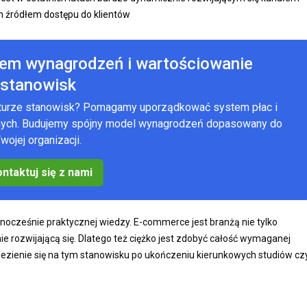
ym źródłem dostępu do klientów
tem wynagrodzeń i wartościowanie
stanowisk
kturze stanowisk? Pomagamy uporządkować system płac i
anych. Budujemy spójny model wynagrodzeń dopasowany do
wojej organizacji.
ntaktuj się z nami
nocześnie praktycznej wiedzy. E-commerce jest branżą nie tylko
 rozwijającą się. Dlatego też ciężko jest zdobyć całość wymaganej
ezienie się na tym stanowisku po ukończeniu kierunkowych studiów cz