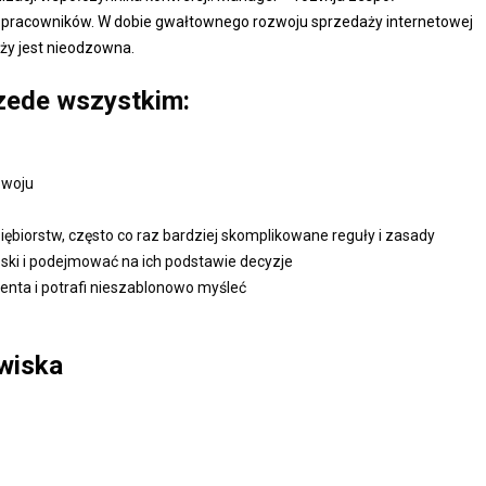
h pracowników. W dobie gwałtownego rozwoju sprzedaży internetowej
ży jest nieodzowna.
zede wszystkim:
zwoju
biorstw, często co raz bardziej skomplikowane reguły i zasady
oski i podejmować na ich podstawie decyzje
enta i potrafi nieszablonowo myśleć
wiska