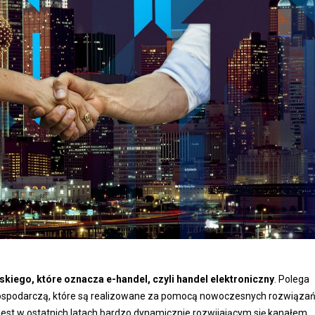
kiego, które oznacza e-handel, czyli handel elektroniczny
. Polega
 gospodarczą, które są realizowane za pomocą nowoczesnych rozwiąza
est w ostatnich latach bardzo dynamicznie rozwijającym się kanałem