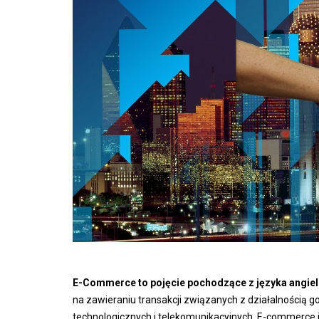
E-Commerce to pojęcie pochodzące z języka angiels
na zawieraniu transakcji związanych z działalnością
technologicznych i telekomunikacyjnych. E-commerce j