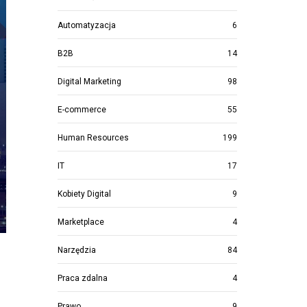
Automatyzacja
6
B2B
14
Digital Marketing
98
E-commerce
55
Human Resources
199
IT
17
Kobiety Digital
9
Marketplace
4
Narzędzia
84
Praca zdalna
4
ń
Prawo
9