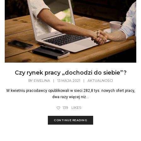
Czy rynek pracy „dochodzi do siebie”?
BY
EWELINA
|
13 MAJA 2021
|
AKTUALNOŚCI
W kwietniu pracodawcy opublikowali w sieci 282,8 tys. nowych ofert pracy,
dwa razy więcej niż...
139
LIKES
CONTINUE READING