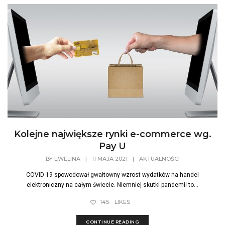
Kolejne największe rynki e-commerce wg.
Pay U
BY
EWELINA
|
11 MAJA 2021
|
AKTUALNOŚCI
COVID-19 spowodował gwałtowny wzrost wydatków na handel
elektroniczny na całym świecie. Niemniej skutki pandemii to...
145
LIKES
CONTINUE READING