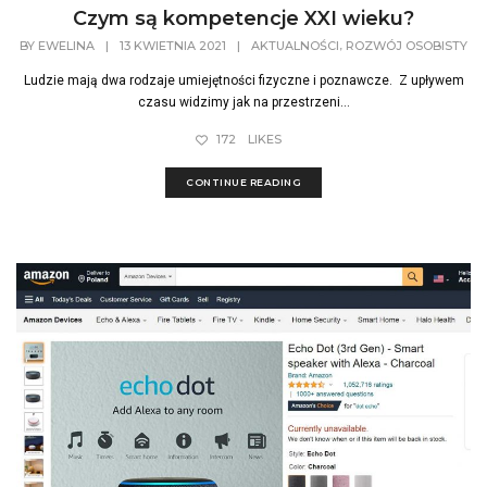
Czym są kompetencje XXI wieku?
,
BY
EWELINA
|
13 KWIETNIA 2021
|
AKTUALNOŚCI
ROZWÓJ OSOBISTY
Ludzie mają dwa rodzaje umiejętności fizyczne i poznawcze. Z upływem
czasu widzimy jak na przestrzeni...
172
LIKES
CONTINUE READING