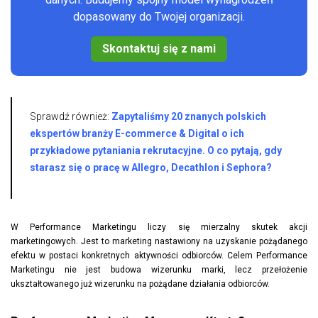
dopasowany do Twojej organizacji.
Skontaktuj się z nami
Sprawdź również:
Zapytaliśmy 20 znanych polskich
ekspertów branży E-commerce & Digital o ich
przykładowe pytaniania rekrutacyjne. O co pytają, gdy
starasz się o pracę w Allegro, Decathlon i Sephora?
W Performance Marketingu liczy się mierzalny skutek akcji
marketingowych. Jest to marketing nastawiony na uzyskanie pożądanego
efektu w postaci konkretnych aktywności odbiorców. Celem Performance
Marketingu nie jest budowa wizerunku marki, lecz przełożenie
ukształtowanego już wizerunku na pożądane działania odbiorców.