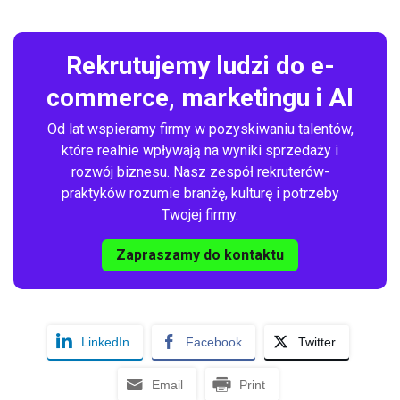
Rekrutujemy ludzi do e-
commerce, marketingu i AI
Od lat wspieramy firmy w pozyskiwaniu talentów,
które realnie wpływają na wyniki sprzedaży i
rozwój biznesu. Nasz zespół rekruterów-
praktyków rozumie branżę, kulturę i potrzeby
Twojej firmy.
Zapraszamy do kontaktu
LinkedIn
Facebook
Twitter
Email
Print