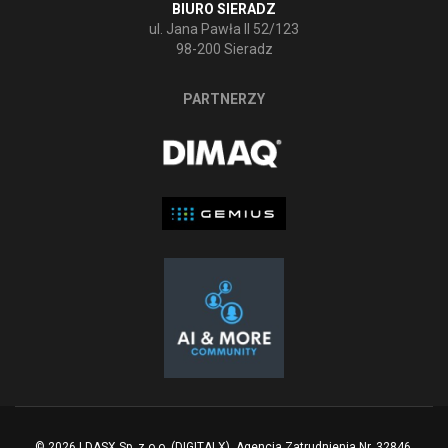
BIURO SIERADZ
ul. Jana Pawła II 52/123
98-200 Sieradz
PARTNERZY
© 2026 | DASX Sp. z o.o. (DIGITALX), Agencja Zatrudnienia Nr. 32846,