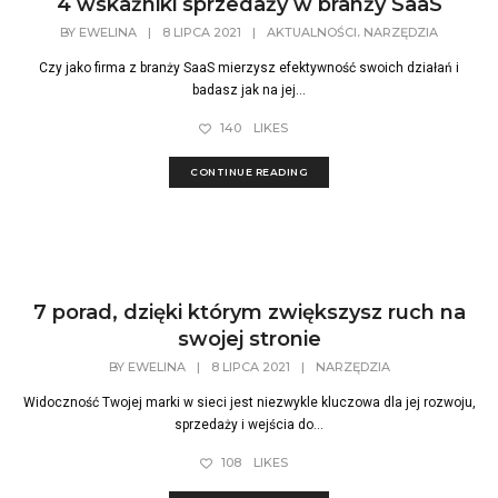
4 wskaźniki sprzedaży w branży SaaS
,
BY
EWELINA
|
8 LIPCA 2021
|
AKTUALNOŚCI
NARZĘDZIA
Czy jako firma z branży SaaS mierzysz efektywność swoich działań i
badasz jak na jej...
140
LIKES
CONTINUE READING
7 porad, dzięki którym zwiększysz ruch na
swojej stronie
BY
EWELINA
|
8 LIPCA 2021
|
NARZĘDZIA
Widoczność Twojej marki w sieci jest niezwykle kluczowa dla jej rozwoju,
sprzedaży i wejścia do...
108
LIKES