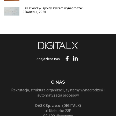
Jak stworzyć spójny system wynagrodzeń…
9 kwietnia, 2026
Znajdziesz nas:
O NAS
Rekrutacja, struktura organizacji, systemy wynagrodzeń i
automatyzacja procesów
DASX Sp. z o.o. (DIGITALX)
ul. Kłobucka 23E
02-699 Warszawa