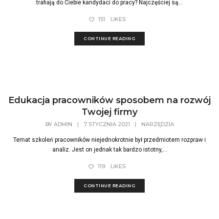
trafiają do Ciebie kandydaci do pracy? Najczęściej są...
151
LIKES
CONTINUE READING
Edukacja pracowników sposobem na rozwój
Twojej firmy
BY
ADMIN
|
7 STYCZNIA 2021
|
NARZĘDZIA
Temat szkoleń pracowników niejednokrotnie był przedmiotem rozpraw i
analiz. Jest on jednak tak bardzo istotny,...
119
LIKES
CONTINUE READING