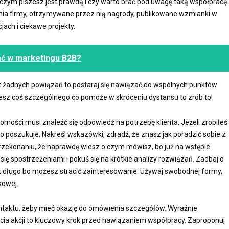
 czym piszesz jest prawdą i czy warto brać pod uwagę taką współpracę.
nania firmy, otrzymywane przez nią nagrody, publikowane wzmianki w
ach i ciekawe projekty.
ać w marketingu B2B?
sz żadnych powiązań to postaraj się nawiązać do wspólnych punktów
eżesz coś szczególnego co pomoże w skróceniu dystansu to zrób to!
omości musi znaleźć się odpowiedź na potrzebę klienta. Jeżeli zrobiłeś
 poszukuje. Nakreśl wskazówki, zdradź, że znasz jak poradzić sobie z
rzekonaniu, że naprawdę wiesz o czym mówisz, bo już na wstępie
się spostrzeżeniami i pokuś się na krótkie analizy rozwiązań. Zadbaj o
zbyt długo bo możesz stracić zainteresowanie. Używaj swobodnej formy,
sowej.
taktu, żeby mieć okazję do omówienia szczegółów. Wyraźnie
ęcia akcji to kluczowy krok przed nawiązaniem współpracy. Zaproponuj