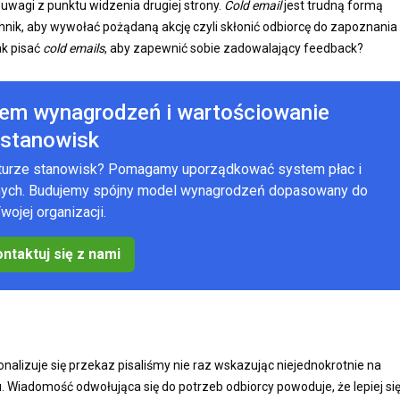
 uwagi z punktu widzenia drugiej strony.
Cold email
jest trudną formą
hnik, aby wywołać pożądaną akcję czyli skłonić odbiorcę do zapoznania
ak pisać
cold emails
, aby zapewnić sobie zadowalający feedback?
tem wynagrodzeń i wartościowanie
stanowisk
kturze stanowisk? Pomagamy uporządkować system płac i
anych. Budujemy spójny model wynagrodzeń dopasowany do
wojej organizacji.
ntaktuj się z nami
nalizuje się przekaz pisaliśmy nie raz wskazując niejednokrotnie na
 Wiadomość odwołująca się do potrzeb odbiorcy powoduje, że lepiej si