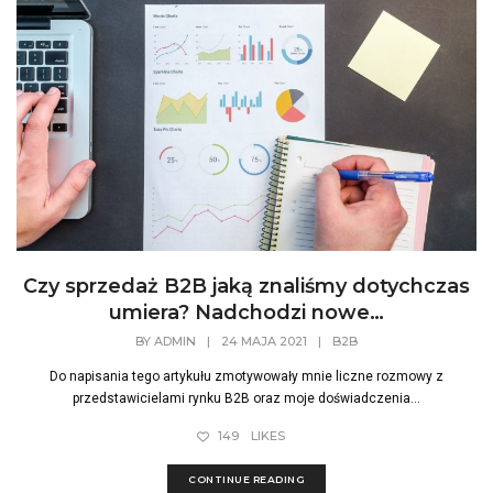
Czy sprzedaż B2B jaką znaliśmy dotychczas
umiera? Nadchodzi nowe…
BY
ADMIN
|
24 MAJA 2021
|
B2B
Do napisania tego artykułu zmotywowały mnie liczne rozmowy z
przedstawicielami rynku B2B oraz moje doświadczenia...
149
LIKES
CONTINUE READING