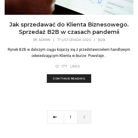
Jak sprzedawać do Klienta Biznesowego.
Sprzedaż B2B w czasach pandemii
BY
ADMIN
|
17 LISTOPADA 2020
|
B2B
Rynek B2B w dalszym ciągu kojarzy się z przedstawicielem handlowym
odwiedzającym Klienta w biurze. Powstaje...
177
LIKES
CONTINUE READING
1
2