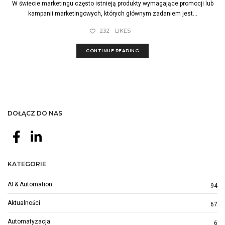
W świecie marketingu często istnieją produkty wymagające promocji lub
kampanii marketingowych, których głównym zadaniem jest...
232
LIKES
CONTINUE READING
DOŁĄCZ DO NAS
KATEGORIE
AI & Automation
94
Aktualności
67
Automatyzacja
6