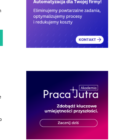
m
e
o