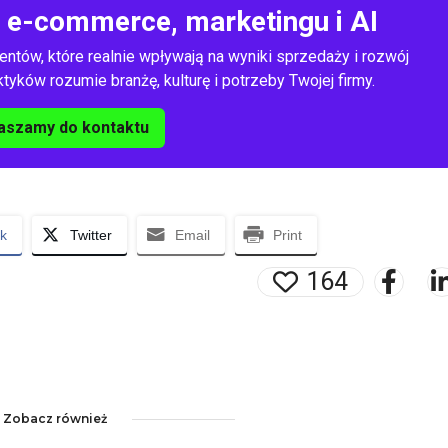
o e-commerce, marketingu i AI
entów, które realnie wpływają na wyniki sprzedaży i rozwój
yków rozumie branżę, kulturę i potrzeby Twojej firmy.
aszamy do kontaktu
k
Twitter
Email
Print
164
Zobacz również