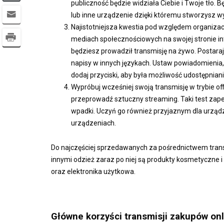
publiczność będzie widziała Ciebie i Twoje tło. 
lub inne urządzenie dzięki któremu stworzysz wy
Najistotniejsza kwestia pod względem organizac
mediach społecznościowych na swojej stronie inte
będziesz prowadził transmisję na żywo. Postaraj
napisy w innych językach. Ustaw powiadomienia,
dodaj przyciski, aby była możliwość udostępnia
Wypróbuj wcześniej swoją transmisję w trybie off
przeprowadź sztuczny streaming. Taki test zapew
wpadki. Uczyń go również przyjaznym dla urządze
urządzeniach.
Do najczęściej sprzedawanych za pośrednictwem trans
innymi odzież zaraz po niej są produkty kosmetyczne 
oraz elektronika użytkowa.
Główne korzyści transmisji zakupów on