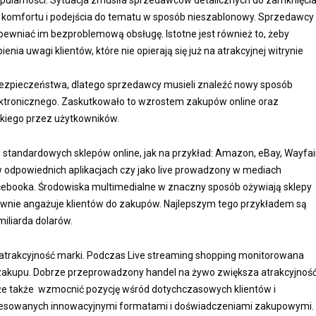
pularności. Sytuacja zmusiła sprzedawców detalicznych do zamknięci
y komfortu i podejścia do tematu w sposób nieszablonowy. Sprzedawcy
apewniać im bezproblemową obsługę. Istotne jest również to, żeby
ia uwagi klientów, które nie opierają się już na atrakcyjnej witrynie
bezpieczeństwa, dlatego sprzedawcy musieli znaleźć nowy sposób
ektronicznego.
Zaskutkowało to wzrostem zakupów online oraz
kiego przez użytkowników.
 standardowych sklepów online, jak na przykład: Amazon, eBay, Wayfair
 odpowiednich aplikacjach czy jako live prowadzony w mediach
cebooka.
Środowiska multimedialne w znaczny sposób ożywiają sklepy
ywnie angażuje klientów do zakupów. Najlepszym tego przykładem są
miliarda dolarów.
atrakcyjność marki.
Podczas Live streaming shopping monitorowana
o zakupu. Dobrze przeprowadzony handel na żywo zwiększa atrakcyjnoś
że także wzmocnić pozycję wśród dotychczasowych klientów i
eresowanych innowacyjnymi formatami i doświadczeniami zakupowymi.