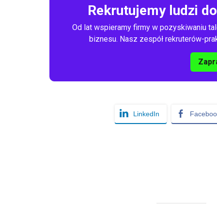
Rekrutujemy ludzi d
Od lat wspieramy firmy w pozyskiwaniu tal
biznesu. Nasz zespół rekruterów-prakt
Zapr
LinkedIn
Faceboo