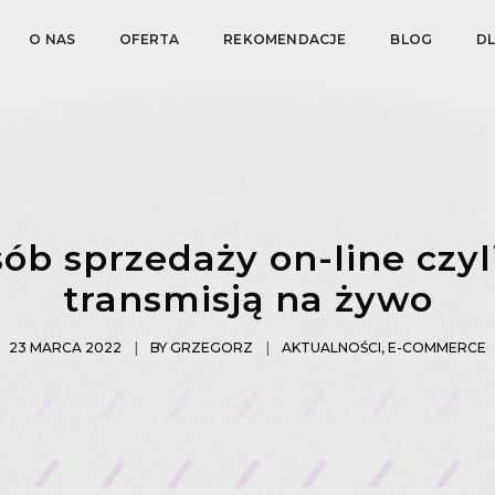
O NAS
OFERTA
REKOMENDACJE
BLOG
D
ób sprzedaży on-line czy
transmisją na żywo
23 MARCA 2022
BY
GRZEGORZ
AKTUALNOŚCI
,
E-COMMERCE