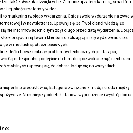
Będzie także słyszała dźwięki w tle. Zorganizuj zatem kamerę, smartfon
sokiej jakości materiały wideo.
ji to marketing twojego wydarzenia. Ogłoś swoje wydarzenie na żywo 
rnetowej i w newsletterze. Upewnij się, że Twoi klienci wiedzą, że
 się nie informować ich o tym zbyt długo przed datą wydarzenia. Dołąc
 które przypomną twoim klientom o zbliżającym się wydarzeniu oraz
nia go w mediach społecznościowych.
line. Jeśli chcesz uniknąć problemów technicznych postaraj się
ni Ci profesjonalne podejście do tematu i pozwoli uniknąć niechcianej
ń mobilnych i upewnij się, że dobrze ładuje się na wszystkich
misji online produktów są kategorie związane z modą i uroda między
i spożywcze. Najmniejszy odsetek stanowi wyposażenie i wystrój domu
line: