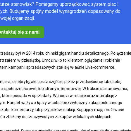
kturze stanowisk? Pomagamy uporządkować system płac i
anych. Budujemy spójny model wynagrodzeń dopasowany do
wojej organizacji.
ntaktuj się z nami
zedaży był w 2014 roku chiński gigant handlu detalicznego. Połączeni
trzałem w dziesiątkę. Umożliwiło to klientom oglądanie i robienie
em kampanii sprzedażowych stał się właśnie Live-commerce.
era, celebrytę, ale coraz częściej przez przedsiębiorcę lub osobę
ci społecznościowej lub strony internetowej. W trakcie streamowania,
które posiada w sprzedaży. Wchodzi w relacje oraz interakcję z
stym. Handel na żywo łączy w sobie bezzwłoczny zakup polecanego
czatu, komentarzy lub przycisków reakcji. Kupujący mają możliwość
ób zbliżony do rzeczywistych zakupów w lokalnych sklepach.