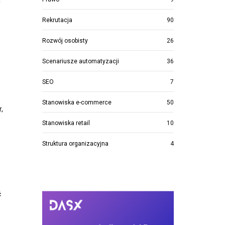
a
Rekrutacja
90
Rozwój osobisty
26
Scenariusze automatyzacji
36
SEO
7
Stanowiska e-commerce
50
,
Stanowiska retail
10
Struktura organizacyjna
4
ć