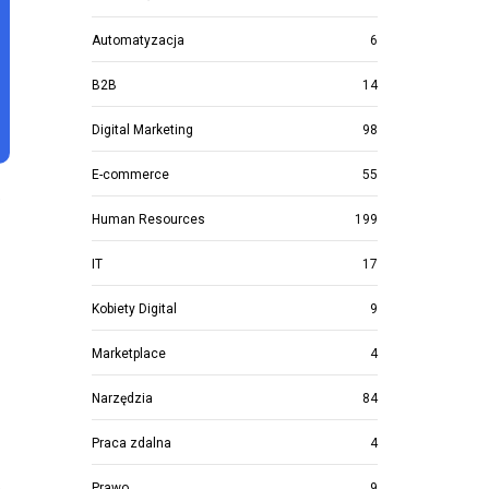
Automatyzacja
6
B2B
14
Digital Marketing
98
E-commerce
55
e
Human Resources
199
IT
17
Kobiety Digital
9
Marketplace
4
Narzędzia
84
Praca zdalna
4
Prawo
9