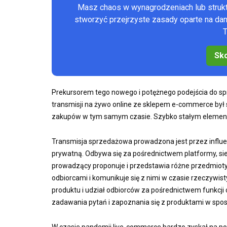
Masz chaos w wynagrodzeniach lub stru
stworzyć przejrzyste zasady oparte na d
T
Sko
Prekursorem tego nowego i potężnego podejścia do spr
transmisji na żywo online ze sklepem e-commerce był s
zakupów w tym samym czasie. Szybko stałym element
Transmisja sprzedażowa prowadzona jest przez influenc
prywatną. Odbywa się za pośrednictwem platformy, sie
prowadzący proponuje i przedstawia różne przedmioty, 
odbiorcami i komunikuje się z nimi w czasie rzeczywi
produktu i udział odbiorców za pośrednictwem funkcji 
zadawania pytań i zapoznania się z produktami w spos