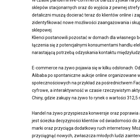
W czasie pandemii live-commerce bardzo zyskał na po
sklepów stacjonarnych oraz do wyjścia z pewnej stref
detaliczni muszą docierać teraz do klientów online i z
zidentyfikować nowe możliwości zaangażowania i skupien
sklepowej.
Klienci postanowili pozostać w domach dla własnego 
łączenia się z potencjalnymi konsumentami handlu el
narastającą potrzebą odzyskania kontaktu międzyludz
E-commerce na żywo pojawia się w kilku odsłonach. Od
Alibaba po spontaniczne aukcje online organizowane w
społecznościowych na przykład za pośrednictwem Fa
cyfrowe, a interaktywność w czasie rzeczywistym akt
Chiny, gdzie zakupy na żywo to rynek o wartości 312,5 
Handel na żywo przyspiesza konwersje oraz poprawia 
jest ścieżka decyzyjności klientów od świadomości d
marki oraz przyciąga dodatkowy ruch internetowy. Mo
przyciągnąć nowych, zwłaszcza młodych ludzi zaint