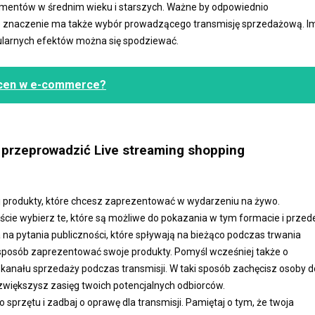
umentów w średnim wieku i starszych. Ważne by odpowiednio
e znaczenie ma także wybór prowadzącego transmisję sprzedażową. I
ularnych efektów można się spodziewać.
 cen w e-commerce?
i przeprowadzić Live streaming shopping
j produkty, które chcesz zaprezentować w wydarzeniu na żywo.
ie wybierz te, które są możliwe do pokazania w tym formacie i przed
a pytania publiczności, które spływają na bieżąco podczas trwania
ny sposób zaprezentować swoje produkty. Pomyśl wcześniej także o
kanału sprzedaży podczas transmisji. W taki sposób zachęcisz osoby d
zwiększysz zasięg twoich potencjalnych odbiorców.
 sprzętu i zadbaj o oprawę dla transmisji. Pamiętaj o tym, że twoja