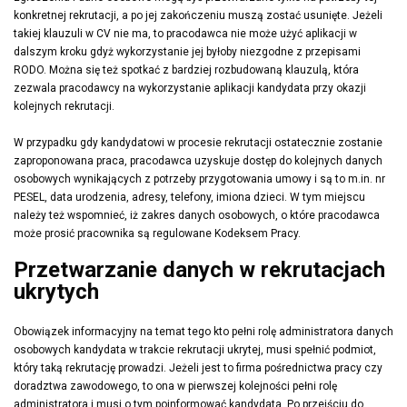
konkretnej rekrutacji, a po jej zakończeniu muszą zostać usunięte. Jeżeli
takiej klauzuli w CV nie ma, to pracodawca nie może użyć aplikacji w
dalszym kroku gdyż wykorzystanie jej byłoby niezgodne z przepisami
RODO. Można się też spotkać z bardziej rozbudowaną klauzulą, która
zezwala pracodawcy na wykorzystanie aplikacji kandydata przy okazji
kolejnych rekrutacji.
W przypadku gdy kandydatowi w procesie rekrutacji ostatecznie zostanie
zaproponowana praca, pracodawca uzyskuje dostęp do kolejnych danych
osobowych wynikających z potrzeby przygotowania umowy i są to m.in. nr
PESEL, data urodzenia, adresy, telefony, imiona dzieci. W tym miejscu
należy też wspomnieć, iż zakres danych osobowych, o które pracodawca
może prosić pracownika są regulowane Kodeksem Pracy.
Przetwarzanie danych w rekrutacjach
ukrytych
Obowiązek informacyjny na temat tego kto pełni rolę administratora danych
osobowych kandydata w trakcie rekrutacji ukrytej, musi spełnić podmiot,
który taką rekrutację prowadzi. Jeżeli jest to firma pośrednictwa pracy czy
doradztwa zawodowego, to ona w pierwszej kolejności pełni rolę
administratora i musi o tym poinformować kandydata. Po przejściu do