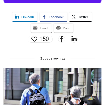
LinkedIn
Facebook
Twitter
Email
Print
150
Zobacz również