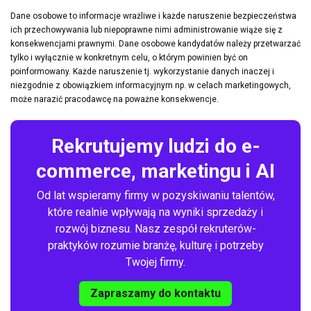
Dane osobowe to informacje wrażliwe i każde naruszenie bezpieczeństwa
ich przechowywania lub niepoprawne nimi administrowanie wiąże się z
konsekwencjami prawnymi. Dane osobowe kandydatów należy przetwarzać
tylko i wyłącznie w konkretnym celu, o którym powinien być on
poinformowany. Każde naruszenie tj. wykorzystanie danych inaczej i
niezgodnie z obowiązkiem informacyjnym np. w celach marketingowych,
może narazić pracodawcę na poważne konsekwencje.
Rekrutujemy ludzi do e-
commerce, marketingu i AI
Od lat wspieramy firmy w pozyskiwaniu talentów,
które realnie wpływają na wyniki sprzedaży i
rozwój biznesu. Nasz zespół rekruterów-
praktyków rozumie branżę, kulturę i potrzeby
Twojej firmy.
Zapraszamy do kontaktu