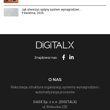
Jak stworzyć spójny system wynagrodzeń…
9 kwietnia, 2026
Znajdziesz nas:
O NAS
Rekrutacja, struktura organizacji, systemy wynagrodzeń i
automatyzacja procesów
DASX Sp. z o.o. (DIGITALX)
ul. Kłobucka 23E