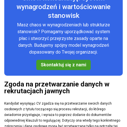
wynagrodzeń i wartościowanie
stanowisk
Masz chaos w wynagrodzeniach lub strukturze
stanowisk? Pomagamy uporządkować system
płac i stworzyć przejrzyste zasady oparte na
danych. Budujemy spójny model wynagrodzeń
dopasowany do Twojej organizacji.
Skontaktuj się z nami
Zgoda na przetwarzanie danych w
rekrutacjach jawnych
Kandydat wysyłając CV zgadza się na przetwarzanie swoich danych
osobowych z tytułu toczącego się procesu rekrutacji, do którego
świadomie przystępuje, i wyraża to poprzez dodanie do dokumentów
odpowiedniej klauzuli to regulującej. Dotyczy ona wtedy tego konkretnego
zgłoszenia i dane osobowe mogą być przetwarzane tylko na potrzeby tej