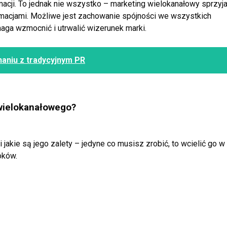
acji.
To jednak nie wszystko – marketing wielokanałowy sprzyj
rmacjami. Możliwe jest zachowanie spójności we wszystkich
aga wzmocnić i utrwalić wizerunek marki.
aniu z tradycyjnym PR
 wielokanałowego?
jakie są jego zalety – jedyne co musisz zrobić, to
wcielić go w
oków.