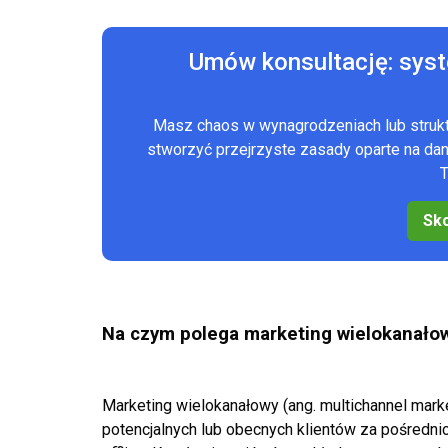
Umów konsultację: sys
Masz chaos w wynagrodzeniach lub stru
stworzyć przejrzyste zasady oparte na d
T
Sko
Na czym polega marketing wielokanało
Marketing wielokanałowy (ang. multichannel marke
potencjalnych lub obecnych klientów za pośredn