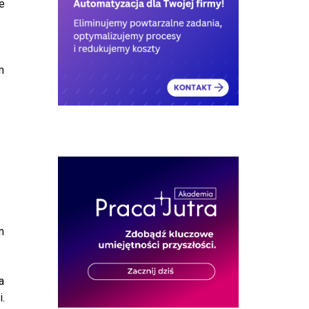
e
m
m
a
.