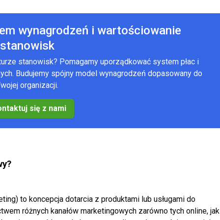
tem wynagrodzeń i wartościowanie
stanowisk
kturze stanowisk? Pomagamy uporządkować system płac i
anych. Budujemy spójny model wynagrodzeń dopasowany do
wojej organizacji.
ntaktuj się z nami
wy?
ting) to koncepcja dotarcia z produktami lub
usługami do
ictwem różnych kanałów
marketingowych zarówno tych online, jak 