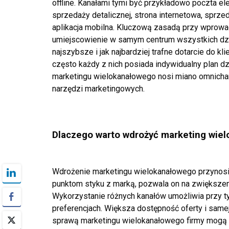
offline. Kanałami tymi być przykładowo poczta
el
sprzedaży detalicznej, strona
internetowa, sprze
aplikacja
mobilna. Kluczową zasadą przy wprowad
umiejscowienie w samym centrum wszystkich dział
najszybsze i jak najbardziej trafne dotarcie do kl
często każdy z nich posiada indywidualny
plan d
marketingu wielokanałowego nosi
miano omnichan
narzędzi
marketingowych.
Dlaczego warto wdrożyć marketing wiel
Wdrożenie marketingu wielokanałowego przynosi
punktom styku z marką, pozwala on na zwiększen
Wykorzystanie różnych kanałów umożliwia przy t
preferencjach. Większa dostępność oferty i same
sprawą marketingu wielokanałowego
firmy mogą 