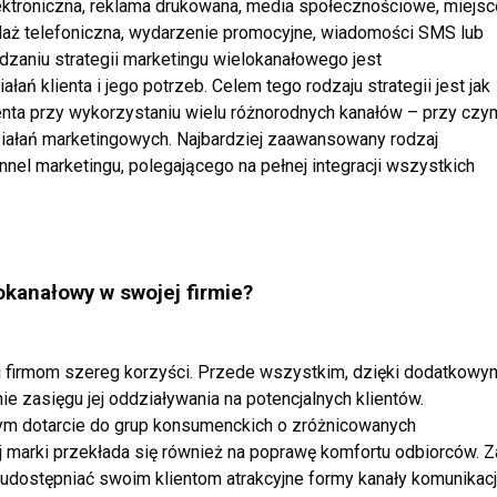
ektroniczna, reklama drukowana, media społecznościowe, miejsc
daż telefoniczna, wydarzenie promocyjne, wiadomości SMS lub
zaniu strategii marketingu wielokanałowego jest
ań klienta i jego potrzeb.
Celem tego rodzaju strategii jest jak
ienta przy
wykorzystaniu wielu różnorodnych kanałów – przy czy
ziałań marketingowych. Najbardziej zaawansowany rodzaj
nel marketingu, polegającego na pełnej integracji wszystkich
okanałowy w swojej firmie?
 firmom szereg korzyści. Przede wszystkim,
dzięki dodatkowy
ie zasięgu jej oddziaływania
na potencjalnych klientów.
ym dotarcie do grup
konsumenckich o zróżnicowanych
j marki
przekłada się również na poprawę komfortu odbiorców. Z
udostępniać swoim klientom atrakcyjne formy kanały komunikacji