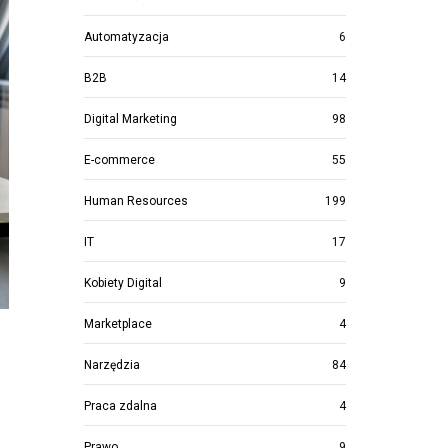
Automatyzacja
6
B2B
14
Digital Marketing
98
E-commerce
55
Human Resources
199
IT
17
Kobiety Digital
9
Marketplace
4
Narzędzia
84
Praca zdalna
4
Prawo
9