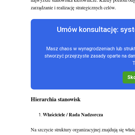
zarządzanie i realizację strategicznych celów.
Umów konsultację: sys
Masz chaos w wynagrodzeniach lub stru
stworzyć przejrzyste zasady oparte na d
T
Sko
Hierarchia stanowisk
Właściciele / Rada Nadzorcza
Na szczycie struktury organizacyjnej znajdują się wła