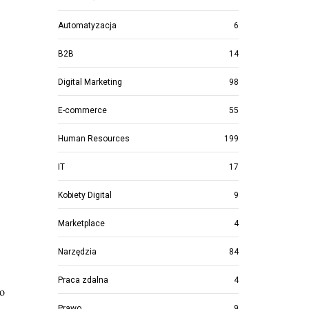
Automatyzacja
6
B2B
14
Digital Marketing
98
E-commerce
55
Human Resources
199
IT
17
Kobiety Digital
9
Marketplace
4
Narzędzia
84
Praca zdalna
4
po
Prawo
9