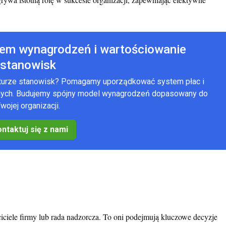
tem wynagrodzeń i wartościowanie
stanowisk
kturze stanowisk? Pomagamy uporządkować system płac i
anych. Budujemy spójny model wynagrodzeń dopasowany do
wojej organizacji.
ntaktuj się z nami
ściciele firmy lub rada nadzorcza. To oni podejmują kluczowe decyzje