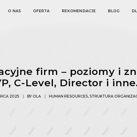
O NAS
OFERTA
REKOMENDACJE
BLOG
D
acyjne firm – poziomy i z
VP, C-Level, Director i inne
ARCA 2025
BY
OLA
HUMAN RESOURCES
,
STRUKTURA ORGANIZA