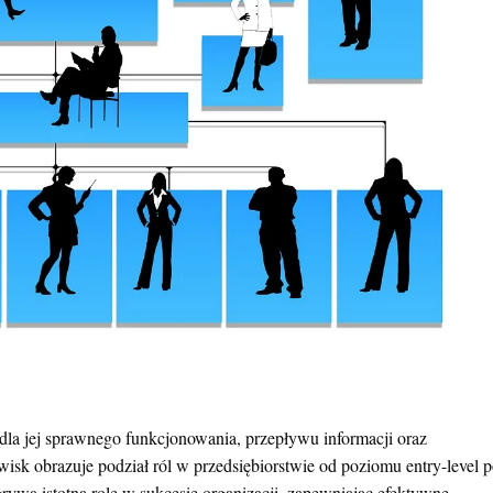
dla jej sprawnego funkcjonowania, przepływu informacji oraz
isk obrazuje podział ról w przedsiębiorstwie od poziomu entry-level 
ywa istotną rolę w sukcesie organizacji, zapewniając efektywne