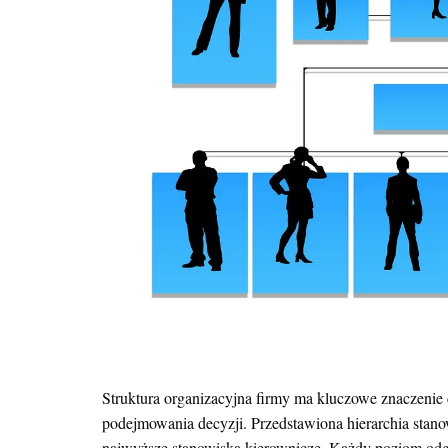
Struktura organizacyjna firmy ma kluczowe znaczenie 
podejmowania decyzji. Przedstawiona hierarchia stanow
najwyższe stanowiska kierownicze. Każdy poziom odgr