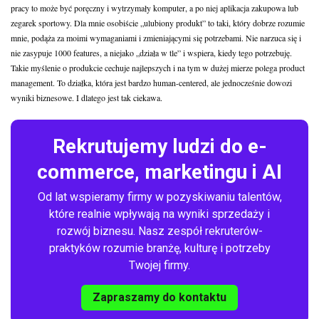
pracy to może być poręczny i wytrzymały komputer, a po niej aplikacja zakupowa lub
zegarek sportowy. Dla mnie osobiście „ulubiony produkt” to taki, który dobrze rozumie
mnie, podąża za moimi wymaganiami i zmieniającymi się potrzebami. Nie narzuca się i
nie zasypuje 1000 features, a niejako „działa w tle” i wspiera, kiedy tego potrzebuję.
Takie myślenie o produkcie cechuje najlepszych i na tym w dużej mierze polega product
management. To działka, która jest bardzo human-centered, ale jednocześnie dowozi
wyniki biznesowe. I dlatego jest tak ciekawa.
Rekrutujemy ludzi do e-
commerce, marketingu i AI
Od lat wspieramy firmy w pozyskiwaniu talentów,
które realnie wpływają na wyniki sprzedaży i
rozwój biznesu. Nasz zespół rekruterów-
praktyków rozumie branżę, kulturę i potrzeby
Twojej firmy.
Zapraszamy do kontaktu