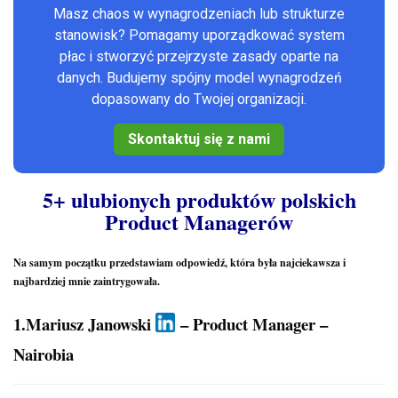
Masz chaos w wynagrodzeniach lub strukturze
stanowisk? Pomagamy uporządkować system
płac i stworzyć przejrzyste zasady oparte na
danych. Budujemy spójny model wynagrodzeń
dopasowany do Twojej organizacji.
Skontaktuj się z nami
5+ ulubionych produktów polskich
Product Managerów
Na samym początku przedstawiam odpowiedź, która była najciekawsza i
najbardziej mnie zaintrygowała.
1.Mariusz Janowski
– Product Manager –
Nairobia