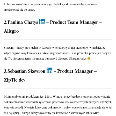
Lubię kupować drewno, ponieważ jego obróbka jest moim hobby i pozwala
zrelaksować się po pracy.
2.Paulina Chatys
– Product Team Manager –
Allegro
Shazam – każdy kto słuchał w dzieciństwie radiowych list przebojów w nadziei, że
zdąży nagrać swój kawałek na taśmę magnetofonową…i że prezenter powie jak nazywa
sie TA piosenka..temu nie muszę tłumaczyć dlaczego Shazam rocks
3.Sebastian Skowron
– Product Manager –
ZipTie.dev
Moim ulubionym produktem jest Miro. W mojej pracy bardzo istotne jest odpowiednie
dokumentowanie wszelkich systemów, procesów czy wewnętrznych narzędzi, z których
korzysta zespół. Niestety klasyczne dokumenty i opisy tekstowe nie sprawdzają się w tej
roli najlepiej. Dlatego zdecydowaliśmy się korzystać z wirtualnych tablic Miro.