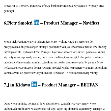
Procesror i9-13900K, ponieważ oferuje bezkompromisową wydajność w pracy oraz
gamingu.
6.Piotr Smoleń
– Product Manager – Navifleet
Moim niekwestionowanym liderem jest Miro. Wykorzystuję go zarówno do
protypowania długofalowych strategii produktowych jak i tworzenia makiet low-fidelity
interfejsów dla użytkowników. Miro jest bajecznie łatwe w obsłudze i pozwala skupiać
się na tym, co naprawdę ważne, czyli na wizualizacji koncepcji, które potem możemy
przedstawić interesariuszom lub członkom zespołów produktowych. W parze z Miro
wykorzystuję Loom.com do nagrywania krótkich wideo-explainerów z moim autorskim
komentarzem do przedstawionych makiet i szkiców. To robi niesamowitą robotę!
7.Jan Kidawa
– Product Manager – BETFAN
Odpowiem ogólnie, bo myślę, że w dzisiejszych czasach wszyscy mamy wiele
ulubionych produktów w zależności od tego, czym się aktualnie zajmujemy. Dlatego w