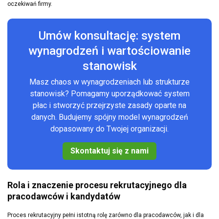
oczekiwań firmy.
Umów konsultację: system
wynagrodzeń i wartościowanie
stanowisk
Masz chaos w wynagrodzeniach lub strukturze
stanowisk? Pomagamy uporządkować system
płac i stworzyć przejrzyste zasady oparte na
danych. Budujemy spójny model wynagrodzeń
dopasowany do Twojej organizacji.
Skontaktuj się z nami
Rola i znaczenie procesu rekrutacyjnego dla
pracodawców i kandydatów
Proces rekrutacyjny pełni istotną rolę zarówno dla pracodawców, jak i dla