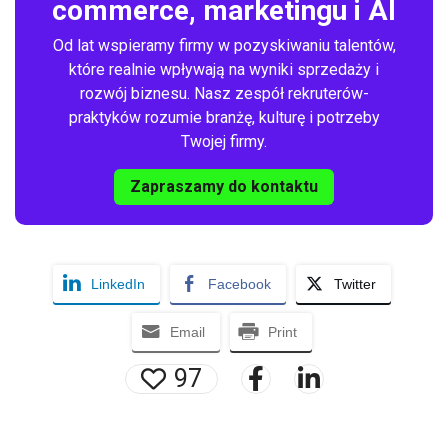
commerce, marketingu i AI
Od lat wspieramy firmy w pozyskiwaniu talentów,
które realnie wpływają na wyniki sprzedaży i
rozwój biznesu. Nasz zespół rekruterów-
praktyków rozumie branżę, kulturę i potrzeby
Twojej firmy.
Zapraszamy do kontaktu
LinkedIn
Facebook
Twitter
Email
Print
97