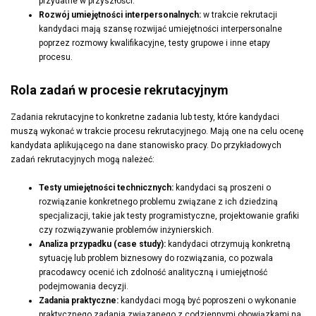
przydatne w przyszłości.
Rozwój umiejętności interpersonalnych:
w trakcie rekrutacji
kandydaci mają szansę rozwijać umiejętności interpersonalne
poprzez rozmowy kwalifikacyjne, testy grupowe i inne etapy
procesu.
Rola zadań w procesie rekrutacyjnym
Zadania rekrutacyjne to konkretne zadania lub testy, które kandydaci
muszą wykonać w trakcie procesu rekrutacyjnego. Mają one na celu ocenę
kandydata aplikującego na dane stanowisko pracy. Do przykładowych
zadań rekrutacyjnych mogą należeć:
Testy umiejętności technicznych:
kandydaci są proszeni o
rozwiązanie konkretnego problemu związane z ich dziedziną
specjalizacji, takie jak testy programistyczne, projektowanie grafiki
czy rozwiązywanie problemów inżynierskich.
Analiza przypadku (case study):
kandydaci otrzymują konkretną
sytuację lub problem biznesowy do rozwiązania, co pozwala
pracodawcy ocenić ich zdolność analityczną i umiejętność
podejmowania decyzji.
Zadania praktyczne:
kandydaci mogą być poproszeni o wykonanie
praktycznego zadania związanego z codziennymi obowiązkami na