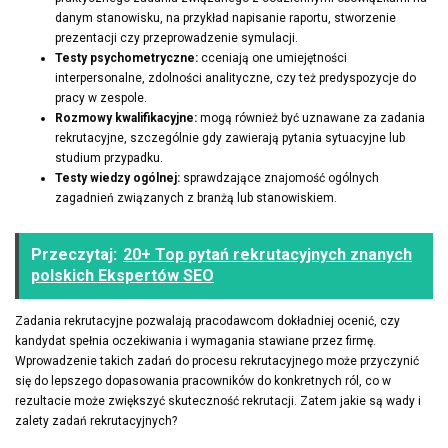
danym stanowisku, na przykład napisanie raportu, stworzenie
prezentacji czy przeprowadzenie symulacji.
Testy psychometryczne:
cceniają one umiejętności
interpersonalne, zdolności analityczne, czy też predyspozycje do
pracy w zespole.
Rozmowy kwalifikacyjne:
mogą również być uznawane za zadania
rekrutacyjne, szczególnie gdy zawierają pytania sytuacyjne lub
studium przypadku.
Testy wiedzy ogólnej:
sprawdzające znajomość ogólnych
zagadnień związanych z branżą lub stanowiskiem.
Przeczytaj:
20+ Top pytań rekrutacyjnych znanych
polskich Ekspertów SEO
Zadania rekrutacyjne pozwalają pracodawcom dokładniej ocenić, czy
kandydat spełnia oczekiwania i wymagania stawiane przez firmę.
Wprowadzenie takich zadań do procesu rekrutacyjnego może przyczynić
się do lepszego dopasowania pracowników do konkretnych ról, co w
rezultacie może zwiększyć skuteczność rekrutacji. Zatem jakie są wady i
zalety zadań rekrutacyjnych?