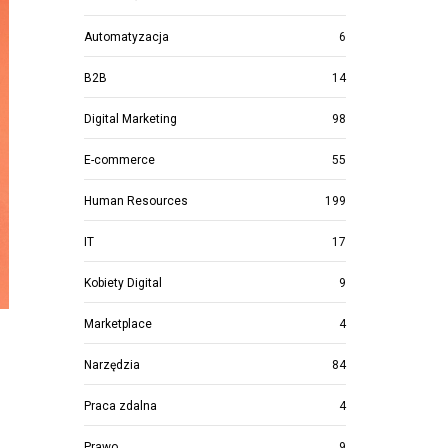
Automatyzacja
6
B2B
14
Digital Marketing
98
E-commerce
55
Human Resources
199
IT
17
Kobiety Digital
9
Marketplace
4
Narzędzia
84
Praca zdalna
4
Prawo
9