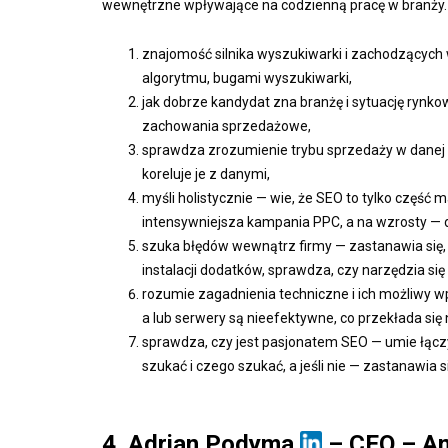
wewnętrzne wpływające na codzienną pracę w branży.
znajomość silnika wyszukiwarki i zachodzących
algorytmu, bugami wyszukiwarki,
jak dobrze kandydat zna branżę i sytuację ryn
zachowania sprzedażowe,
sprawdza zrozumienie trybu sprzedaży w danej
koreluje je z danymi,
myśli holistycznie — wie, że SEO to tylko czę
intensywniejsza kampania PPC, a na wzrosty — d
szuka błędów wewnątrz firmy — zastanawia się,
instalacji dodatków, sprawdza, czy narzędzia się n
rozumie zagadnienia techniczne i ich możliwy w
a lub serwery są nieefektywne, co przekłada się 
sprawdza, czy jest pasjonatem SEO — umie łączyć
szukać i czego szukać, a jeśli nie — zastanawia 
4. Adrian Podyma
– CEO – A