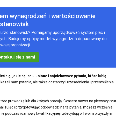
tem wynagrodzeń i wartościowanie
stanowisk
kturze stanowisk? Pomagamy uporządkować system płac i
anych. Budujemy spójny model wynagrodzeń dopasowany do
wojej organizacji.
ntaktuj się z nami
 się, jakie są ich ulubione i najciekawsze pytania, które lubią
azali nam pytania, ale także dostarczyli uzasadnienia i przemyślenia
, które prowadzą lub dla których pracują. Czasem nawet na pierwszy rzu
nalizując i przygotowując odpowiedzi na te pytania, możesz wcześniej
nie podczas rozmowy kwalifikacyjnej i zdecydują o Twoim przyszłym