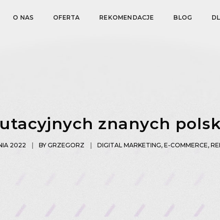
O NAS
OFERTA
REKOMENDACJE
BLOG
D
rutacyjnych znanych pols
NIA 2022
BY
GRZEGORZ
DIGITAL MARKETING
,
E-COMMERCE
,
RE