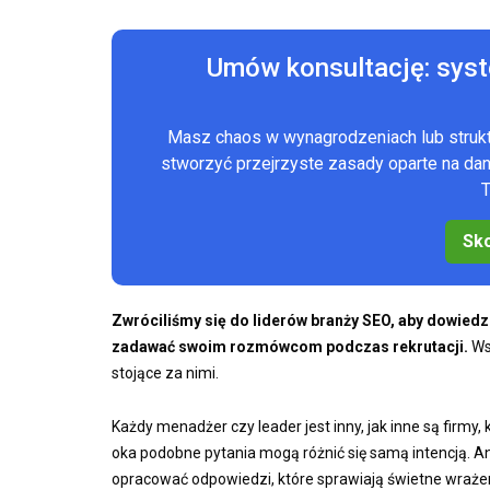
Umów konsultację: sys
Masz chaos w wynagrodzeniach lub stru
stworzyć przejrzyste zasady oparte na d
T
Sko
Zwróciliśmy się do liderów branży SEO, aby dowiedzieć
zadawać swoim rozmówcom podczas rekrutacji.
Wsk
stojące za nimi.
Każdy menadżer czy leader jest inny, jak inne są firmy
oka podobne pytania mogą różnić się samą intencją. A
opracować odpowiedzi, które sprawiają świetne wraże