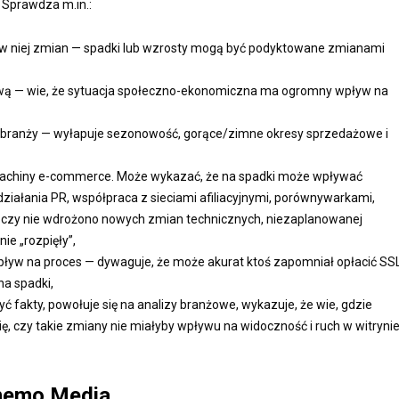
 Sprawdza m.in.:
 w niej zmian — spadki lub wzrosty mogą być podyktowane zmianami
kową — wie, że sytuacja społeczno-ekonomiczna ma ogromny wpływ na
 branży — wyłapuje sezonowość, gorące/zimne okresy sprzedażowe i
ść machiny e-commerce. Może wykazać, że na spadki może wpływać
ziałania PR, współpraca z sieciami afiliacyjnymi, porównywarkami,
 czy nie wdrożono nowych zmian technicznych, niezaplanowanej
ie „rozpięły”,
pływ na proces — dywaguje, że może akurat ktoś zapomniał opłacić SS
na spadki,
 fakty, powołuje się na analizy branżowe, wykazuje, że wie, gdzie
się, czy takie zmiany nie miałyby wpływu na widoczność i ruch w witrynie
nemo Media