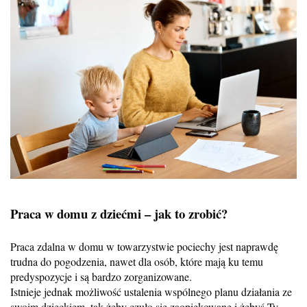
Praca w domu z dziećmi – jak to zrobić?
Praca zdalna w domu w towarzystwie pociechy jest naprawdę
trudna do pogodzenia, nawet dla osób, które mają ku temu
predyspozycje i są bardzo zorganizowane.
Istnieje jednak możliwość ustalenia wspólnego planu działania ze
swoim dzieckiem, tak żeby czuło się zaopiekowane i żebyś Ty