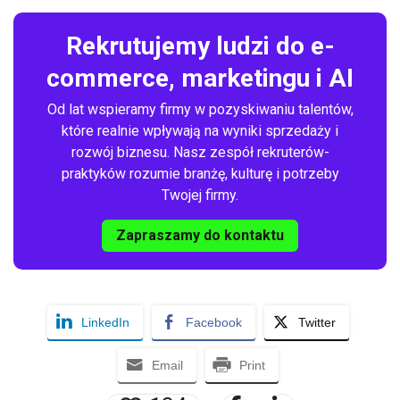
Rekrutujemy ludzi do e-
commerce, marketingu i AI
Od lat wspieramy firmy w pozyskiwaniu talentów,
które realnie wpływają na wyniki sprzedaży i
rozwój biznesu. Nasz zespół rekruterów-
praktyków rozumie branżę, kulturę i potrzeby
Twojej firmy.
Zapraszamy do kontaktu
LinkedIn
Facebook
Twitter
Email
Print