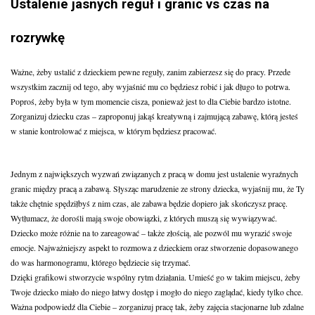
Ustalenie jasnych reguł i granic vs czas na
rozrywkę
Ważne, żeby ustalić z dzieckiem pewne reguły, zanim zabierzesz się do pracy.
Przede
wszystkim zacznij od tego, aby wyjaśnić mu co będziesz robić i jak długo to potrwa.
Poproś, żeby była w tym momencie cisza, ponieważ jest to dla Ciebie bardzo istotne.
Zorganizuj dziecku czas – zaproponuj jakąś kreatywną i zajmującą zabawę, którą jesteś
w stanie kontrolować z miejsca, w którym będziesz pracować.
Jednym z największych wyzwań związanych z pracą w domu jest ustalenie wyraźnych
granic między pracą a zabawą. Słysząc marudzenie ze strony dziecka, wyjaśnij mu, że Ty
także chętnie spędziłbyś z nim czas, ale zabawa będzie dopiero jak skończysz pracę.
Wytłumacz, że dorośli mają swoje obowiązki, z których muszą się wywiązywać.
Dziecko może różnie na to zareagować – także złością, ale pozwól mu wyrazić swoje
emocje. Najważniejszy aspekt to rozmowa z dzieckiem oraz stworzenie dopasowanego
do was harmonogramu, którego będziecie się trzymać.
Dzięki grafikowi stworzycie wspólny rytm działania. Umieść go w takim miejscu, żeby
Twoje dziecko miało do niego łatwy dostęp i mogło do niego zaglądać, kiedy tylko chce.
Ważna podpowiedź dla Ciebie – zorganizuj pracę tak, żeby zajęcia stacjonarne lub zdalne