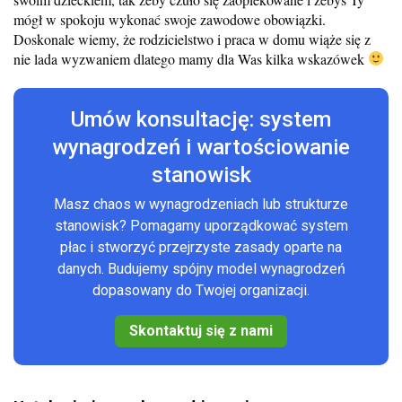
mógł w spokoju wykonać swoje zawodowe obowiązki.
Doskonale wiemy, że
rodzicielstwo i praca w domu wiąże się z
nie lada wyzwaniem
dlatego mamy dla Was kilka wskazówek
Umów konsultację: system
wynagrodzeń i wartościowanie
stanowisk
Masz chaos w wynagrodzeniach lub strukturze
stanowisk? Pomagamy uporządkować system
płac i stworzyć przejrzyste zasady oparte na
danych. Budujemy spójny model wynagrodzeń
dopasowany do Twojej organizacji.
Skontaktuj się z nami