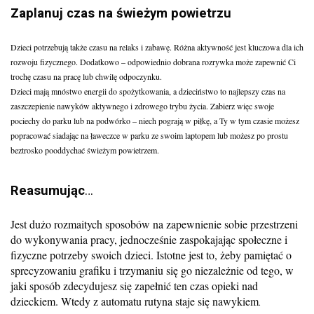
Zaplanuj czas na świeżym powietrzu
Dzieci potrzebują także czasu na relaks i zabawę. Różna aktywność jest kluczowa dla ich
rozwoju fizycznego. Dodatkowo – odpowiednio dobrana rozrywka może zapewnić Ci
trochę czasu na pracę lub chwilę odpoczynku.
Dzieci mają mnóstwo energii do spożytkowania, a dzieciństwo to najlepszy czas na
zaszczepienie nawyków aktywnego i zdrowego trybu życia.
Zabierz więc swoje
pociechy do parku lub na podwórko – niech pograją w piłkę, a Ty w tym czasie możesz
popracować siadając na ławeczce w parku ze swoim laptopem lub możesz po prostu
beztrosko pooddychać świeżym powietrzem.
Reasumując
…
Jest dużo rozmaitych sposobów na zapewnienie sobie przestrzeni
do wykonywania pracy, jednocześnie zaspokajając społeczne i
fizyczne potrzeby swoich dzieci. Istotne jest to, żeby pamiętać o
sprecyzowaniu grafiku i trzymaniu się go niezależnie od tego, w
jaki sposób zdecydujesz się zapełnić ten czas opieki nad
dzieckiem. Wtedy z automatu rutyna staje się nawykiem
.