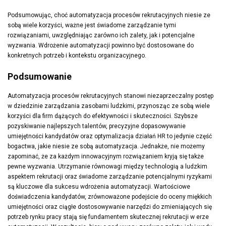
Podsumowując, choć automatyzacja procesów rekrutacyjnych niesie ze
sobą wiele korzyści, ważne jest świadome zarządzanie tymi
rozwiązaniami, uwzględniając zarówno ich zalety, jak i potencjalne
wyzwania. Wdrożenie automatyzacji powinno być dostosowane do
konkretnych potrzeb i kontekstu organizacyjnego.
Podsumowanie
Automatyzacja procesów rekrutacyjnych stanowi niezaprzeczalny postęp
w dziedzinie zarządzania zasobami ludzkimi, przynosząc ze sobą wiele
korzyści dla firm dążących do efektywności i skuteczności. Szybsze
pozyskiwanie najlepszych talentów, precyzyjne dopasowywanie
umiejętności kandydatów oraz optymalizacja działań HR to jedynie część
bogactwa, jakie niesie ze sobą automatyzacja.
Jednakże, nie możemy
zapominać, że za każdym innowacyjnym rozwiązaniem kryją się także
pewne wyzwania. Utrzymanie równowagi między technologią a ludzkim
aspektem rekrutacji oraz świadome zarządzanie potencjalnymi ryzykami
są kluczowe dla sukcesu wdrożenia automatyzacji. Wartościowe
doświadczenia kandydatów, zrównoważone podejście do oceny miękkich
umiejętności oraz ciągłe dostosowywanie narzędzi do zmieniających się
potrzeb rynku pracy stają się fundamentem skutecznej rekrutacji w erze