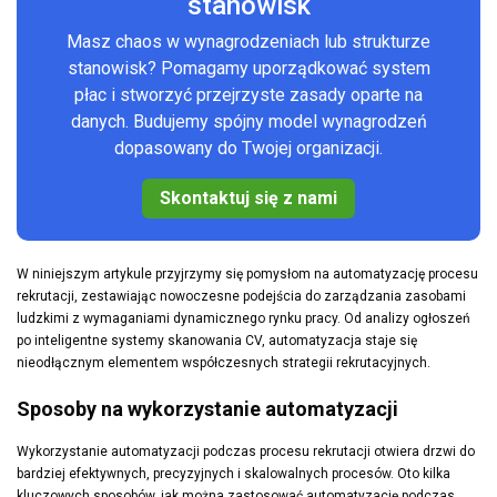
stanowisk
Masz chaos w wynagrodzeniach lub strukturze
stanowisk? Pomagamy uporządkować system
płac i stworzyć przejrzyste zasady oparte na
danych. Budujemy spójny model wynagrodzeń
dopasowany do Twojej organizacji.
Skontaktuj się z nami
W niniejszym artykule przyjrzymy się pomysłom na automatyzację procesu
rekrutacji, zestawiając nowoczesne podejścia do zarządzania zasobami
ludzkimi z wymaganiami dynamicznego rynku pracy. Od analizy ogłoszeń
po inteligentne systemy skanowania CV, automatyzacja staje się
nieodłącznym elementem współczesnych strategii rekrutacyjnych.
Sposoby na wykorzystanie automatyzacji
Wykorzystanie automatyzacji podczas procesu rekrutacji otwiera drzwi do
bardziej efektywnych, precyzyjnych i skalowalnych procesów. Oto kilka
kluczowych sposobów, jak można zastosować automatyzację podczas