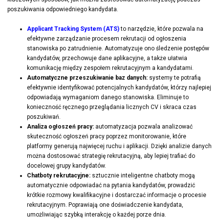
poszukiwania odpowiedniego kandydata.
Applicant Tracking System (ATS)
to narzędzie, które pozwala na
efektywne zarządzanie procesem rekrutacji od ogłoszenia
stanowiska po zatrudnienie. Automatyzuje ono śledzenie postępów
kandydatów, przechowuje dane aplikacyjne, a także ułatwia
komunikację między zespołem rekrutacyjnym a kandydatami.
Automatyczne przeszukiwanie baz danych:
systemy te potrafią
efektywnie identyfikować potencjalnych kandydatów, którzy najlepiej
odpowiadają wymaganiom danego stanowiska. Eliminuje to
konieczność ręcznego przeglądania licznych CV i skraca czas
poszukiwań.
Analiza ogłoszeń pracy:
automatyzacja pozwala analizować
skuteczność ogłoszeń pracy poprzez monitorowanie, które
platformy generują najwięcej ruchu i aplikacji. Dzięki analizie danych
można dostosować strategię rekrutacyjną, aby lepiej trafiać do
docelowej grupy kandydatów.
Chatboty rekrutacyjne:
sztucznie inteligentne chatboty mogą
automatycznie odpowiadać na pytania kandydatów, prowadzić
krótkie rozmowy kwalifikacyjne i dostarczać informacje o procesie
rekrutacyjnym. Poprawiają one doświadczenie kandydata,
umożliwiając szybką interakcję o każdej porze dnia.