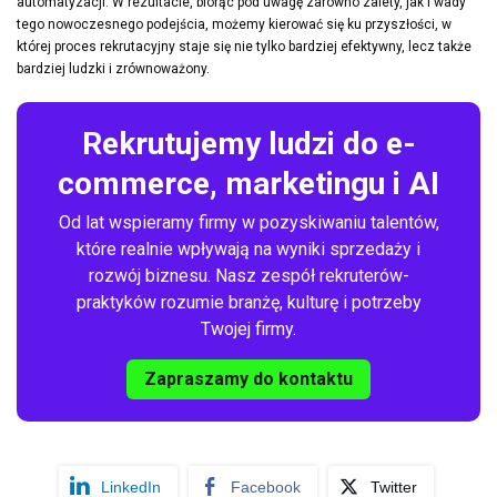
automatyzacji. W rezultacie, biorąc pod uwagę zarówno zalety, jak i wady
tego nowoczesnego podejścia, możemy kierować się ku przyszłości, w
której proces rekrutacyjny staje się nie tylko bardziej efektywny, lecz także
bardziej ludzki i zrównoważony.
Rekrutujemy ludzi do e-
commerce, marketingu i AI
Od lat wspieramy firmy w pozyskiwaniu talentów,
które realnie wpływają na wyniki sprzedaży i
rozwój biznesu. Nasz zespół rekruterów-
praktyków rozumie branżę, kulturę i potrzeby
Twojej firmy.
Zapraszamy do kontaktu
LinkedIn
Facebook
Twitter