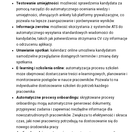
Testowanie umiejętności
: możliwość sprawdzenia kandydata za
pomocą narzędzi do automatycznego oceniania wiedzy i
umiejętności, oferujących ankiety lub platformy grywalizacyjne, co
pozwala na lepsze zaangażowanie i porównywanie wyników.
Informacja zwrotna:
możliwość skorzystania z systemów ATS do
automatycznego wysyłania standardowych wiadomości do
kandydatów, takich jak potwierdzenia otrzymania CV czy informacje
o odrzuceniu aplikacji.
Umawianie spotkań:
kalendarz online umożliwia kandydatom
samodzielne przeglądanie dostępnych terminów i zmianę daty
spotkania.
E-learning i szkolenia online:
automatyzacja procesu szkoleń
może obejmować dostarczanie treści e-learningowych, planowanie i
monitorowanie postępów w nauce pracowników. Pozwala to na
indywidualne dostosowanie szkoleń do potrzeb każdego
pracownika.
Automatyczne procesy onboardingu:
skryptowane procesy
onboardingu mogą automatycznie generować dokumenty,
przypisywać zadania i zapewniać niezbędne informacje dla
nowozatrudnionych pracowników. Zwiększa to efektywność i skraca
czas, jaki nowi pracownicy potrzebują na dostosowanie się do
nowego środowiska pracy.