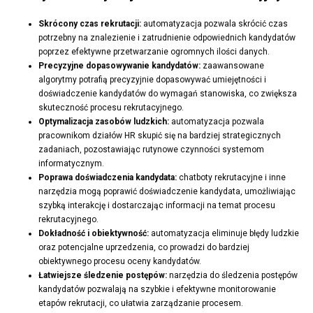
Skrócony czas rekrutacji:
automatyzacja pozwala skrócić czas
potrzebny na znalezienie i zatrudnienie odpowiednich kandydatów
poprzez efektywne przetwarzanie ogromnych ilości danych.
Precyzyjne dopasowywanie kandydatów:
zaawansowane
algorytmy potrafią precyzyjnie dopasowywać umiejętności i
doświadczenie kandydatów do wymagań stanowiska, co zwiększa
skuteczność procesu rekrutacyjnego.
Optymalizacja zasobów ludzkich:
automatyzacja pozwala
pracownikom działów HR skupić się na bardziej strategicznych
zadaniach, pozostawiając rutynowe czynności systemom
informatycznym.
Poprawa doświadczenia kandydata:
chatboty rekrutacyjne i inne
narzędzia mogą poprawić doświadczenie kandydata, umożliwiając
szybką interakcję i dostarczając informacji na temat procesu
rekrutacyjnego.
Dokładność i obiektywność:
automatyzacja eliminuje błędy ludzkie
oraz potencjalne uprzedzenia, co prowadzi do bardziej
obiektywnego procesu oceny kandydatów.
Łatwiejsze śledzenie postępów:
narzędzia do śledzenia postępów
kandydatów pozwalają na szybkie i efektywne monitorowanie
etapów rekrutacji, co ułatwia zarządzanie procesem.