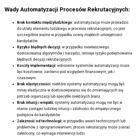
Wady Automatyzacji Procesów Rekrutacyjnych:
Brak kontaktu międzyludzkiego:
automatyzacja może prowadzić
do utraty elementu ludzkiego w procesie rekrutacyjnym, co jest
szczególnie ważne w przypadku oceny miękkich umiejętności
kandydatów.
Ryzyko błędnych decyzji:
w przypadku niewłaściwego
dostosowania algorytmów i narzędzi, istnieje ryzyko podejmowania
błędnych decyzji rekrutacyjnych.
Koszty implementacji:
wdrożenie systemów automatyzacji może
być kosztowne, zarówno pod względem finansowym, jak i
czasowym.
Brak elastyczności:
niektóre systemy automatyzacji mogą być
mniej elastyczne w dostosowywaniu się do zmieniających się
potrzeb organizacji lub specyfiki niektórych branż.
Brak intuicji i empatii:
systemy automatyzacji mogą nie być w
stanie zastąpić ludzkiej intuicji i zdolności do empatycznego
podejścia do kandydatów.
Zależność od technologii:
w przypadku awarii technicznych lub
problemów z oprogramowaniem, proces rekrutacyjny może zostać
zakłócony, co wymaga interwencji ludzi.