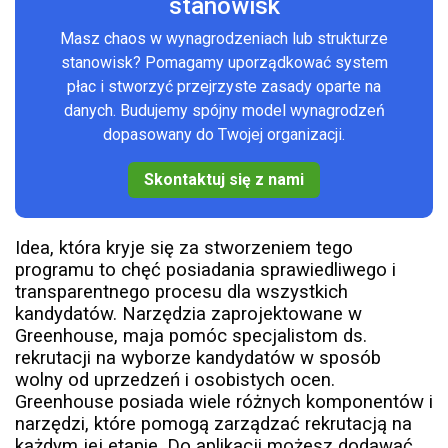
stanowisk
Masz chaos w wynagrodzeniach lub strukturze
stanowisk? Pomagamy uporządkować system
płac i stworzyć przejrzyste zasady oparte na
danych. Budujemy spójny model wynagrodzeń
dopasowany do Twojej organizacji.
Skontaktuj się z nami
Idea, która kryje się za stworzeniem tego
programu to chęć posiadania sprawiedliwego i
transparentnego procesu dla wszystkich
kandydatów. Narzędzia zaprojektowane w
Greenhouse, maja pomóc specjalistom ds.
rekrutacji na wyborze kandydatów w sposób
wolny od uprzedzeń i osobistych ocen.
Greenhouse posiada wiele różnych komponentów i
narzędzi, które pomogą zarządzać rekrutacją na
każdym jej etapie. Do aplikacji możesz dodawać