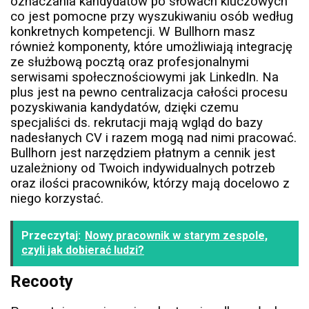
oznaczania kandydatów po słowach kluczowych
co jest pomocne przy wyszukiwaniu osób według
konkretnych kompetencji. W Bullhorn masz
również komponenty, które umożliwiają integrację
ze służbową pocztą oraz profesjonalnymi
serwisami społecznościowymi jak LinkedIn. Na
plus jest na pewno centralizacja całości procesu
pozyskiwania kandydatów, dzięki czemu
specjaliści ds. rekrutacji mają wgląd do bazy
nadesłanych CV i razem mogą nad nimi pracować.
Bullhorn jest narzędziem płatnym a cennik jest
uzależniony od Twoich indywidualnych potrzeb
oraz ilości pracowników, którzy mają docelowo z
niego korzystać.
Przeczytaj:
Nowy pracownik w starym zespole,
czyli jak dobierać ludzi?
Recooty