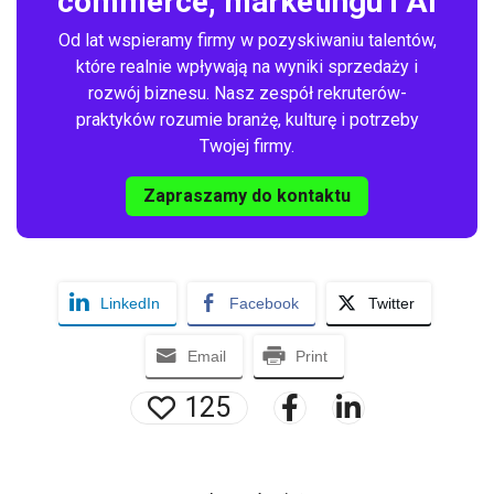
commerce, marketingu i AI
Od lat wspieramy firmy w pozyskiwaniu talentów,
które realnie wpływają na wyniki sprzedaży i
rozwój biznesu. Nasz zespół rekruterów-
praktyków rozumie branżę, kulturę i potrzeby
Twojej firmy.
Zapraszamy do kontaktu
LinkedIn
Facebook
Twitter
Email
Print
125