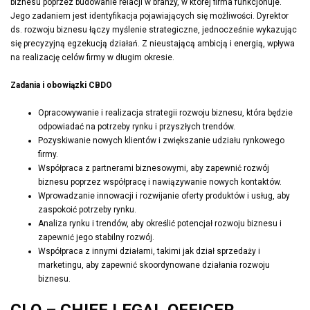
biznesu poprzez budowanie relacji w branży, w której firma funkcjonuje.
Jego zadaniem jest identyfikacja pojawiających się możliwości. Dyrektor
ds. rozwoju biznesu łączy myślenie strategiczne, jednocześnie wykazując
się precyzyjną egzekucją działań. Z nieustającą ambicją i energią, wpływa
na realizację celów firmy w długim okresie.
Zadania i obowiązki CBDO
Opracowywanie i realizacja strategii rozwoju biznesu, która będzie
odpowiadać na potrzeby rynku i przyszłych trendów.
Pozyskiwanie nowych klientów i zwiększanie udziału rynkowego
firmy.
Współpraca z partnerami biznesowymi, aby zapewnić rozwój
biznesu poprzez współpracę i nawiązywanie nowych kontaktów.
Wprowadzanie innowacji i rozwijanie oferty produktów i usług, aby
zaspokoić potrzeby rynku.
Analiza rynku i trendów, aby określić potencjał rozwoju biznesu i
zapewnić jego stabilny rozwój.
Współpraca z innymi działami, takimi jak dział sprzedaży i
marketingu, aby zapewnić skoordynowane działania rozwoju
biznesu.
CLO – CHIEF LEGAL OFFICER