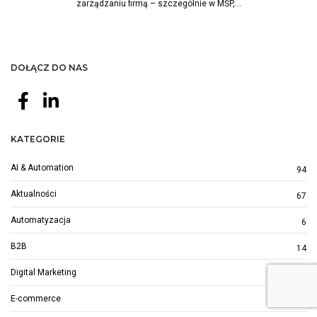
zarządzaniu firmą – szczególnie w MŚP,...
DOŁĄCZ DO NAS
KATEGORIE
AI & Automation
94
Aktualności
67
Automatyzacja
6
B2B
14
Digital Marketing
98
E-commerce
55