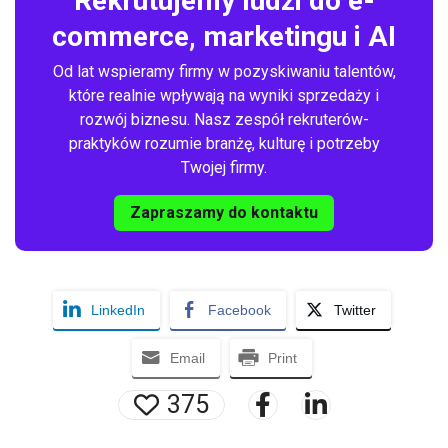
Rekrutujemy ludzi do e-
commerce, marketingu i AI
Od lat wspieramy firmy w pozyskiwaniu talentów,
które realnie wpływają na wyniki sprzedaży i
rozwój biznesu. Nasz zespół rekruterów-
praktyków rozumie branżę, kulturę i potrzeby
Twojej firmy.
Zapraszamy do kontaktu
LinkedIn
Facebook
Twitter
Email
Print
375