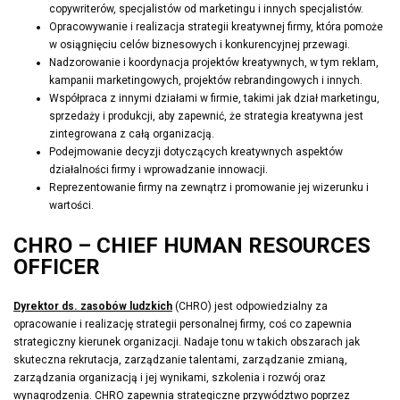
copywriterów, specjalistów od marketingu i innych specjalistów.
Opracowywanie i realizacja strategii kreatywnej firmy, która pomoże
w osiągnięciu celów biznesowych i konkurencyjnej przewagi.
Nadzorowanie i koordynacja projektów kreatywnych, w tym reklam,
kampanii marketingowych, projektów rebrandingowych i innych.
Współpraca z innymi działami w firmie, takimi jak dział marketingu,
sprzedaży i produkcji, aby zapewnić, że strategia kreatywna jest
zintegrowana z całą organizacją.
Podejmowanie decyzji dotyczących kreatywnych aspektów
działalności firmy i wprowadzanie innowacji.
Reprezentowanie firmy na zewnątrz i promowanie jej wizerunku i
wartości.
CHRO – CHIEF HUMAN RESOURCES
OFFICER
Dyrektor ds. zasobów ludzkich
(CHRO) jest odpowiedzialny za
opracowanie i realizację strategii personalnej firmy, coś co zapewnia
strategiczny kierunek organizacji. Nadaje tonu w takich obszarach jak
skuteczna rekrutacja, zarządzanie talentami, zarządzanie zmianą,
zarządzania organizacją i jej wynikami, szkolenia i rozwój oraz
wynagrodzenia. CHRO zapewnia strategiczne przywództwo poprzez