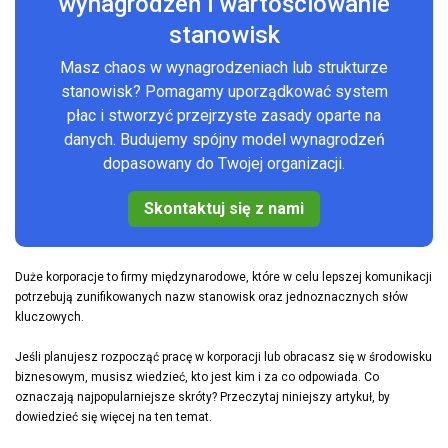
wynagrodzeń i wartościowanie
stanowisk
Masz chaos w wynagrodzeniach lub strukturze
stanowisk? Pomagamy uporządkować system
płac i stworzyć przejrzyste zasady oparte na
danych. Budujemy spójny model wynagrodzeń
dopasowany do Twojej organizacji.
Skontaktuj się z nami
Duże korporacje to firmy międzynarodowe, które w celu lepszej komunikacji
potrzebują zunifikowanych nazw stanowisk oraz jednoznacznych słów
kluczowych.
Jeśli planujesz rozpocząć pracę w korporacji lub obracasz się w środowisku
biznesowym, musisz wiedzieć, kto jest kim i za co odpowiada. Co
oznaczają najpopularniejsze skróty? Przeczytaj niniejszy artykuł, by
dowiedzieć się więcej na ten temat.