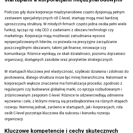
Podczas gdy duże korporacje międzynarodowe często dysponują pełnym
zestawem specjalistycznych ról C-level, startupy mogą mieć bardziej
uproszczoną strukturę. W młodych firmach często jedna osoba pełni wiele
funkcji, łącząc np. rolę CEO z zadaniami z obszaru technologii czy
marketingu. Korporacje mają możliwość zatrudniania wysoce
wyspecjalizowanych liderów, co pozwala na precyzyjne zarządzanie
poszczególnymi obszarami, takimi jak finanse, innowacje czy
komunikacja. Różnice wynikają ze skali działalności, poziomu dojrzałości
organizacji, dostępnych zasobów oraz priorytetów strategicznych.
W startupach kluczowa jest elastyczność, szybkość działania i zdolność do
pivotowania, dlatego struktura może być mniej hierarchiczna. Natomiast w
korporacjach większe znaczenie ma formalizacja procedur, zgodność z
regulacjami czy budowanie globalnej marki, co sprzyja rozbudowanym i
zróżnicowanym zespołom C-level. Różnice te odzwierciedlają odmienne
wyzwania i cele, z którymi mierzą się przedsiębiorstwa na różnych etapach
rozwoju. Niemniej jednak, zarówno w startupach, jak i korporacjach, rola
osób C-level pozostaje kluczowa dla sukcesu i kierunku rozwoju
organizacji.
Kluczowe kompetencje i cechy skutecznych