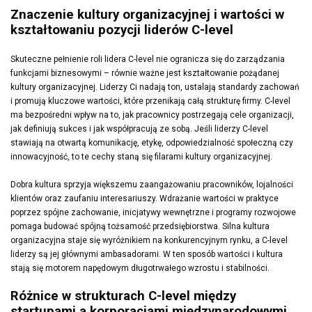
Znaczenie kultury organizacyjnej i wartości w
kształtowaniu pozycji liderów C-level
Skuteczne pełnienie roli lidera C-level nie ogranicza się do zarządzania
funkcjami biznesowymi – równie ważne jest kształtowanie pożądanej
kultury organizacyjnej. Liderzy Ci nadają ton, ustalają standardy zachowań
i promują kluczowe wartości, które przenikają całą strukturę firmy. C-level
ma bezpośredni wpływ na to, jak pracownicy postrzegają cele organizacji,
jak definiują sukces i jak współpracują ze sobą. Jeśli liderzy C-level
stawiają na otwartą komunikację, etykę, odpowiedzialność społeczną czy
innowacyjność, to te cechy staną się filarami kultury organizacyjnej.
Dobra kultura sprzyja większemu zaangażowaniu pracowników, lojalności
klientów oraz zaufaniu interesariuszy. Wdrażanie wartości w praktyce
poprzez spójne zachowanie, inicjatywy wewnętrzne i programy rozwojowe
pomaga budować spójną tożsamość przedsiębiorstwa. Silna kultura
organizacyjna staje się wyróżnikiem na konkurencyjnym rynku, a C-level
liderzy są jej głównymi ambasadorami. W ten sposób wartości i kultura
stają się motorem napędowym długotrwałego wzrostu i stabilności.
Różnice w strukturach C-level między
startupami a korporacjami międzynarodowymi