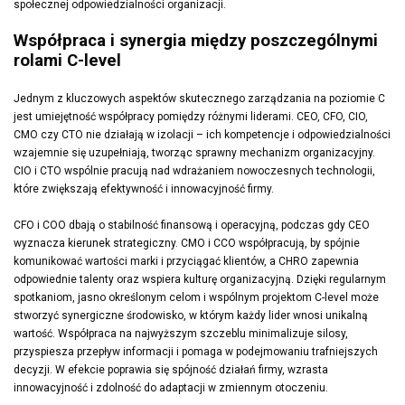
społecznej odpowiedzialności organizacji.
Współpraca i synergia między poszczególnymi
rolami C-level
Jednym z kluczowych aspektów skutecznego zarządzania na poziomie C
jest umiejętność współpracy pomiędzy różnymi liderami. CEO, CFO, CIO,
CMO czy CTO nie działają w izolacji – ich kompetencje i odpowiedzialności
wzajemnie się uzupełniają, tworząc sprawny mechanizm organizacyjny.
CIO i CTO wspólnie pracują nad wdrażaniem nowoczesnych technologii,
które zwiększają efektywność i innowacyjność firmy.
CFO i COO dbają o stabilność finansową i operacyjną, podczas gdy CEO
wyznacza kierunek strategiczny. CMO i CCO współpracują, by spójnie
komunikować wartości marki i przyciągać klientów, a CHRO zapewnia
odpowiednie talenty oraz wspiera kulturę organizacyjną. Dzięki regularnym
spotkaniom, jasno określonym celom i wspólnym projektom C-level może
stworzyć synergiczne środowisko, w którym każdy lider wnosi unikalną
wartość. Współpraca na najwyższym szczeblu minimalizuje silosy,
przyspiesza przepływ informacji i pomaga w podejmowaniu trafniejszych
decyzji. W efekcie poprawia się spójność działań firmy, wzrasta
innowacyjność i zdolność do adaptacji w zmiennym otoczeniu.