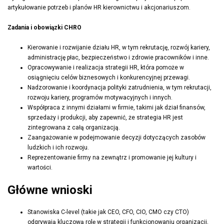
artykułowanie potrzeb i planów HR kierownictwu i akcjonariuszom.
Zadania i obowiązki CHRO
Kierowanie i rozwijanie działu HR, w tym rekrutację, rozwój kariery,
administrację płac, bezpieczeństwo i zdrowie pracowników i inne.
Opracowywanie i realizacja strategii HR, która pomoże w
osiągnięciu celów biznesowych i konkurencyjnej przewagi.
Nadzorowanie i koordynacja polityki zatrudnienia, w tym rekrutacji,
rozwoju kariery, programów motywacyjnych i innych.
Współpraca z innymi działami w firmie, takimi jak dział finansów,
sprzedaży i produkcji, aby zapewnić, że strategia HR jest
zintegrowana z całą organizacją.
Zaangażowanie w podejmowanie decyzji dotyczących zasobów
ludzkich i ich rozwoju.
Reprezentowanie firmy na zewnątrz i promowanie jej kultury i
wartości.
Główne wnioski
Stanowiska C-level (takie jak CEO, CFO, CIO, CMO czy CTO)
odgrywają kluczową rolę w strategii i funkcjonowaniu organizacji,