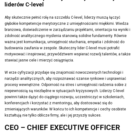
liderów C-level
Aby skutecznie pełnić rolę na szczeblu C-level, liderzy muszą łączyć
głębokie kompetencje merytoryczne z umiejętnościami miękkimi. Wiedza
branżowa, doświadczenie w zarządzaniu projektami, orientacja na wyniki i
zdolność analitycznego myślenia stanowią solidne fundamenty. Równie
ważna jest komunikacja, umiejętność słuchania, empatia i zdolność do
budowania zaufania w zespole. Skuteczny lider C-level musi potrafić
motywować i inspirować, przywództwem wspierać rozwój talentów, a także
stawiać jasne cele i mierzyć osiągnięcia.
W erze cyfryzacji przydaje się znajomość nowoczesnych technologii i
narzędzi analitycznych, aby rozpoznawać szanse rynkowe i usprawniać
procesy wewnętrzne. Odporność na stres i umiejętność radzenia sobie z
niepewnością są niezbędne w sytuacjach kryzysowych. Liderzy C-level
powinni także dążyć do ciągłego rozwoju, uczestniczyć w szkoleniach,
konferencjach i korzystać z mentoringu, aby dostosować się do
zmieniających warunków. W końcu to ich kompetencje i cechy osobiste
kształtują nie tylko oblicze firmy, ale i jej przyszły sukces.
CEO –
CHIEF EXECUTIVE OFFICER