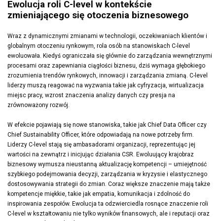
Ewolucja roli C-level w kontekście
zmieniającego się otoczenia biznesowego
Wraz z dynamicznymi zmianami w technologii, oczekiwaniach klientów i
globalnym otoczeniu rynkowym, rola osób na stanowiskach C-level
ewoluowała. Kiedyś ograniczała się głównie do zarządzania wewnętrznymi
procesami oraz zapewniania ciągłości biznesu, dziś wymaga głębokiego
zrozumienia trendów rynkowych, innowacji i zarządzania zmianą. C-level
liderzy muszą reagować na wyzwania takie jak cyfryzacja, wirtualizacja
miejsc pracy, wzrost znaczenia analizy danych czy presja na
zrównoważony rozwój.
W efekcie pojawiają się nowe stanowiska, takie jak Chief Data Officer czy
Chief Sustainability Officer, które odpowiadają na nowe potrzeby firm.
Liderzy C-level stają się ambasadorami organizacji, reprezentując jej
wartości na zewnątrz i inicjując działania CSR. Ewoluujący krajobraz
biznesowy wymusza nieustanną aktualizację kompetencji – umiejętność
szybkiego podejmowania decyzji, zarządzania w kryzysie i elastycznego
dostosowywania strategii do zmian. Coraz większe znaczenie mają także
kompetencje miękkie, takie jak empatia, komunikacja i zdolność do
inspirowania zespołów. Ewolucja ta odzwierciedla rosnące znaczenie roli
C-level w kształtowaniu nie tylko wyników finansowych, ale i reputacji oraz