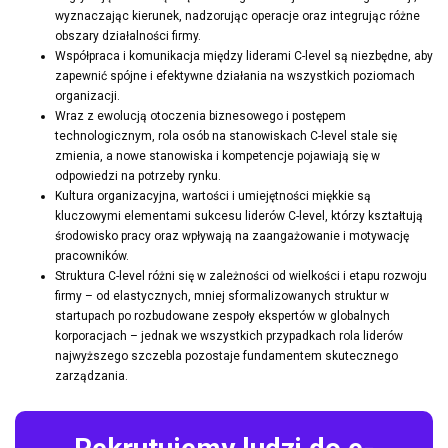
wyznaczając kierunek, nadzorując operacje oraz integrując różne
obszary działalności firmy.
Współpraca i komunikacja między liderami C-level są niezbędne, aby
zapewnić spójne i efektywne działania na wszystkich poziomach
organizacji.
Wraz z ewolucją otoczenia biznesowego i postępem
technologicznym, rola osób na stanowiskach C-level stale się
zmienia, a nowe stanowiska i kompetencje pojawiają się w
odpowiedzi na potrzeby rynku.
Kultura organizacyjna, wartości i umiejętności miękkie są
kluczowymi elementami sukcesu liderów C-level, którzy kształtują
środowisko pracy oraz wpływają na zaangażowanie i motywację
pracowników.
Struktura C-level różni się w zależności od wielkości i etapu rozwoju
firmy – od elastycznych, mniej sformalizowanych struktur w
startupach po rozbudowane zespoły ekspertów w globalnych
korporacjach – jednak we wszystkich przypadkach rola liderów
najwyższego szczebla pozostaje fundamentem skutecznego
zarządzania.