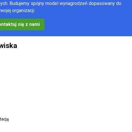
anych. Budujemy spójny model wynagrodzeń dopasowany do
wojej organizacji.
ntaktuj się z nami
wiska
tacją