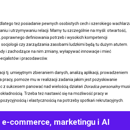
 dlatego też posiadanie pewnych osobistych cech i szerokiego wachlarz
u i utrzymywaniu relacji. Mamy tu szczególnie na myśli: otwartość,
a, poprawnego definiowania potrzeb i wysokich kompetencji
, socjologii czy zarządzania zasobami ludzkimi będą tu dużym atutem.
ndy i zachodzące na nim zmiany, wyłapywać innowacje i mieć
ecjalistów i pracodawców.
ji tj. umiejętnym zbieraniem danych, analizą aplikacji, prowadzeniem
pracy, pomoże mu w realizacji zadania jakim jest pozyskiwanie
óc z sukcesem panować nad wielością działań
Doradca personalny
musi
kładnością. Trzeba też nastawić się na możliwość pracy w
ozycyjnością i elastycznością na potrzeby spotkań rekrutacyjnych.
o e-commerce, marketingu i AI