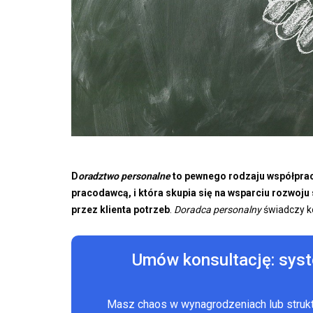
D
oradztwo personalne
to pewnego rodzaju współpra
pracodawcą, i która skupia się na wsparciu rozwoju
przez klienta potrzeb
.
Doradca personalny
świadczy k
Umów konsultację: sys
Masz chaos w wynagrodzeniach lub stru