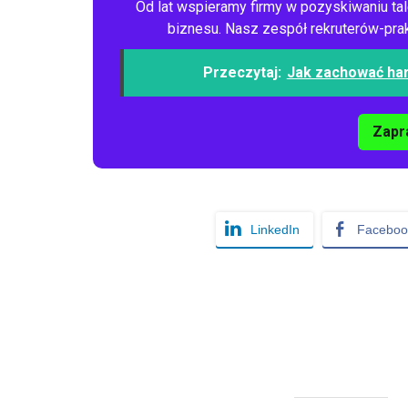
Od lat wspieramy firmy w pozyskiwaniu tal
biznesu. Nasz zespół rekruterów-prakt
Przeczytaj:
Jak zachować har
Zapr
LinkedIn
Faceboo