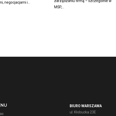
zarządzaniu firmą – szczególnie w
i, negocjacjami i...
MŚP,...
ENU
BIURO WARSZAWA
ul. Kłobucka 23E
as