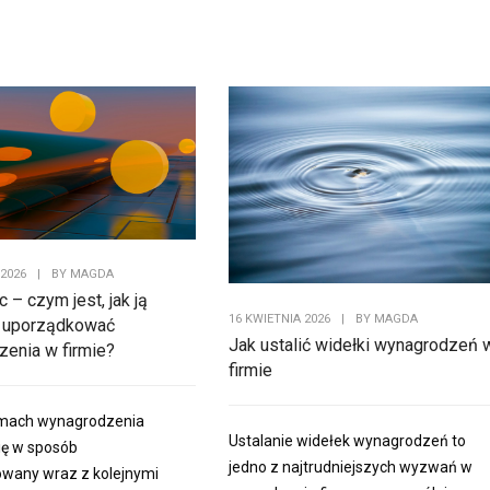
 2026
|
BY
MAGDA
c – czym jest, jak ją
16 KWIETNIA 2026
|
BY
MAGDA
i uporządkować
Jak ustalić widełki wynagrodzeń 
enia w firmie?
firmie
irmach wynagrodzenia
Ustalanie widełek wynagrodzeń to
się w sposób
jedno z najtrudniejszych wyzwań w
owany wraz z kolejnymi