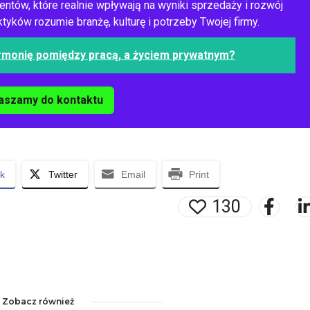
entów, które realnie wpływają na wyniki sprzedaży i rozwój
yków rozumie branżę, kulturę i potrzeby Twojej firmy.
monię pomiędzy pracą, a życiem prywatnym?
aszamy do kontaktu
k
Twitter
Email
Print
130
Zobacz również