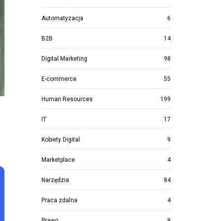
Automatyzacja
6
B2B
14
Digital Marketing
98
E-commerce
55
Human Resources
199
IT
17
Kobiety Digital
9
Marketplace
4
Narzędzia
84
Praca zdalna
4
Prawo
9