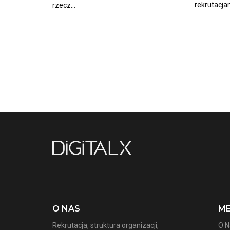
rekrutacjam
rzecz...
O NAS
M
Rekrutacja, struktura organizacji,
O N