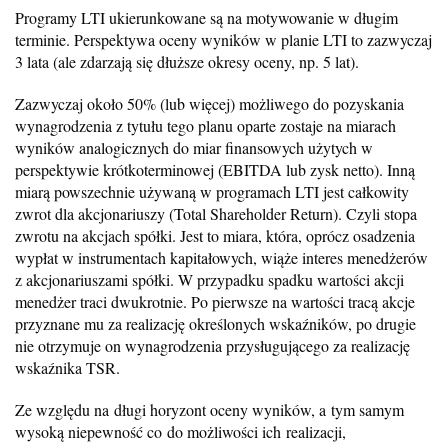
Programy LTI ukierunkowane są na motywowanie w długim
terminie. Perspektywa oceny wyników w planie LTI to zazwyczaj
3 lata (ale zdarzają się dłuższe okresy oceny, np. 5 lat).
Zazwyczaj około 50% (lub więcej) możliwego do pozyskania
wynagrodzenia z tytułu tego planu oparte zostaje na miarach
wyników analogicznych do miar finansowych użytych w
perspektywie krótkoterminowej (EBITDA lub zysk netto). Inną
miarą powszechnie używaną w programach LTI jest całkowity
zwrot dla akcjonariuszy (Total Shareholder Return). Czyli stopa
zwrotu na akcjach spółki. Jest to miara, która, oprócz osadzenia
wypłat w instrumentach kapitałowych, wiąże interes menedżerów
z akcjonariuszami spółki. W przypadku spadku wartości akcji
menedżer traci dwukrotnie. Po pierwsze na wartości tracą akcje
przyznane mu za realizację określonych wskaźników, po drugie
nie otrzymuje on wynagrodzenia przysługującego za realizację
wskaźnika TSR.
Ze względu na długi horyzont oceny wyników, a tym samym
wysoką niepewność co do możliwości ich realizacji,