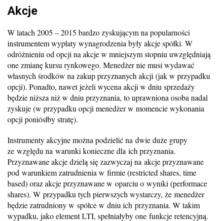
Akcje
W latach 2005 – 2015 bardzo zyskującym na popularności
instrumentem wypłaty wynagrodzenia były akcje spółki. W
odróżnieniu od opcji na akcje w mniejszym stopniu uwzględniają
one zmianę kursu rynkowego. Menedżer nie musi wydawać
własnych środków na zakup przyznanych akcji (jak w przypadku
opcji). Ponadto, nawet jeżeli wycena akcji w dniu sprzedaży
będzie niższa niż w dniu przyznania, to uprawniona osoba nadal
zyskuje (w przypadku opcji menedżer w momencie wykonania
opcji poniósłby stratę).
Instrumenty akcyjne można podzielić na dwie duże grupy
ze względu na warunki konieczne dla ich przyznania.
Przyznawane akcje dzielą się zazwyczaj na akcje przyznawane
pod warunkiem zatrudnienia w firmie (restricted shares, time
based) oraz akcje przyznawane w oparciu o wyniki (performace
shares). W przypadku tych pierwszych wystarczy, że menedżer
będzie zatrudniony w spółce w dniu ich przyznania. W takim
wypadku, jako element LTI, spełniałyby one funkcje retencyjną.