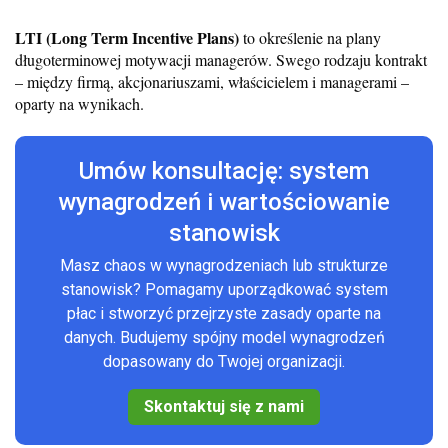
LTI (Long Term Incentive Plans)
to określenie na plany
długoterminowej motywacji managerów. Swego rodzaju kontrakt
– między firmą, akcjonariuszami, właścicielem i managerami –
oparty na wynikach.
Umów konsultację: system
wynagrodzeń i wartościowanie
stanowisk
Masz chaos w wynagrodzeniach lub strukturze
stanowisk? Pomagamy uporządkować system
płac i stworzyć przejrzyste zasady oparte na
danych. Budujemy spójny model wynagrodzeń
dopasowany do Twojej organizacji.
Skontaktuj się z nami