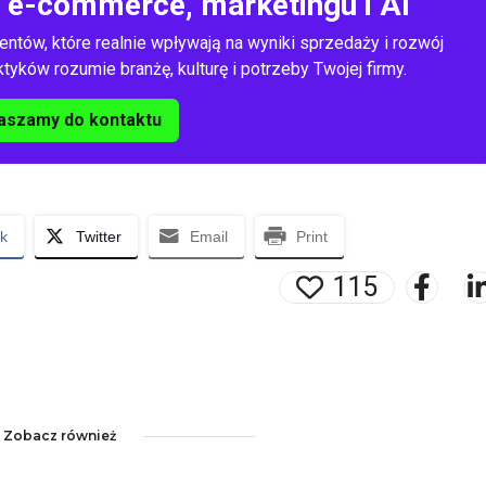
o e-commerce, marketingu i AI
entów, które realnie wpływają na wyniki sprzedaży i rozwój
yków rozumie branżę, kulturę i potrzeby Twojej firmy.
aszamy do kontaktu
k
Twitter
Email
Print
115
Zobacz również