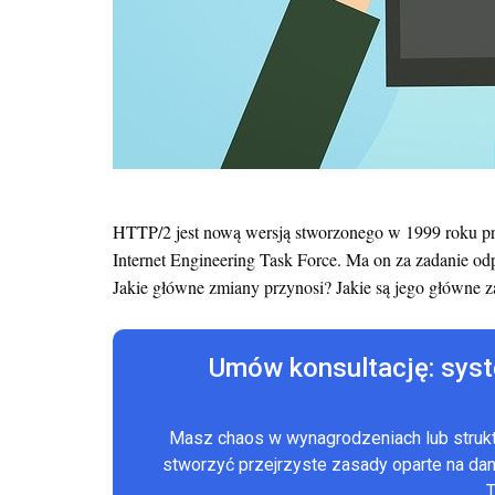
HTTP/2 jest nową wersją stworzonego w 1999 roku pro
Internet Engineering Task Force. Ma on za zadanie od
Jakie główne zmiany przynosi? Jakie są jego główne z
Umów konsultację: sys
Masz chaos w wynagrodzeniach lub stru
stworzyć przejrzyste zasady oparte na d
T