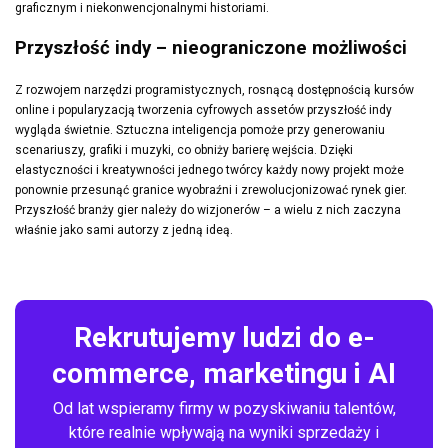
graficznym i niekonwencjonalnymi historiami.
Przyszłość indy – nieograniczone możliwości
Z rozwojem narzędzi programistycznych, rosnącą dostępnością kursów
online i popularyzacją tworzenia cyfrowych assetów przyszłość indy
wygląda świetnie. Sztuczna inteligencja pomoże przy generowaniu
scenariuszy, grafiki i muzyki, co obniży barierę wejścia. Dzięki
elastyczności i kreatywności jednego twórcy każdy nowy projekt może
ponownie przesunąć granice wyobraźni i zrewolucjonizować rynek gier.
Przyszłość branży gier należy do wizjonerów – a wielu z nich zaczyna
właśnie jako sami autorzy z jedną ideą.
Rekrutujemy ludzi do e-
commerce, marketingu i AI
Od lat wspieramy firmy w pozyskiwaniu talentów,
które realnie wpływają na wyniki sprzedaży i