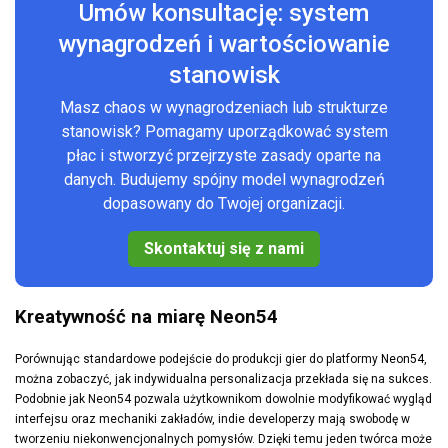
Umów konsultację: system
wynagrodzeń i wartościowanie
stanowisk
Masz chaos w wynagrodzeniach lub strukturze
stanowisk? Pomagamy uporządkować system
płac i stworzyć przejrzyste zasady oparte na
danych. Budujemy spójny model wynagrodzeń
dopasowany do Twojej organizacji.
Skontaktuj się z nami
Kreatywność na miarę Neon54
Porównując standardowe podejście do produkcji gier do platformy
Neon54
,
można zobaczyć, jak indywidualna personalizacja przekłada się na sukces.
Podobnie jak Neon54 pozwala użytkownikom dowolnie modyfikować wygląd
interfejsu oraz mechaniki zakładów, indie developerzy mają swobodę w
tworzeniu niekonwencjonalnych pomysłów. Dzięki temu jeden twórca może