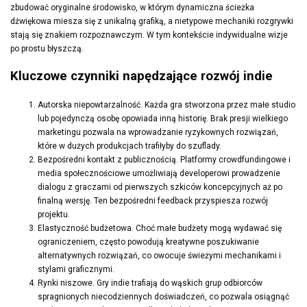
zbudować oryginalne środowisko, w którym dynamiczna ścieżka
dźwiękowa miesza się z unikalną grafiką, a nietypowe mechaniki rozgrywki
stają się znakiem rozpoznawczym. W tym kontekście indywidualne wizje
po prostu błyszczą.
Kluczowe czynniki napędzające rozwój indie
Autorska niepowtarzalność. Każda gra stworzona przez małe studio
lub pojedynczą osobę opowiada inną historię. Brak presji wielkiego
marketingu pozwala na wprowadzanie ryzykownych rozwiązań,
które w dużych produkcjach trafiłyby do szuflady.
Bezpośredni kontakt z publicznością. Platformy crowdfundingowe i
media społecznościowe umożliwiają developerowi prowadzenie
dialogu z graczami od pierwszych szkiców koncepcyjnych aż po
finalną wersję. Ten bezpośredni feedback przyspiesza rozwój
projektu.
Elastyczność budżetowa. Choć małe budżety mogą wydawać się
ograniczeniem, często powodują kreatywne poszukiwanie
alternatywnych rozwiązań, co owocuje świeżymi mechanikami i
stylami graficznymi.
Rynki niszowe. Gry indie trafiają do wąskich grup odbiorców
spragnionych niecodziennych doświadczeń, co pozwala osiągnąć