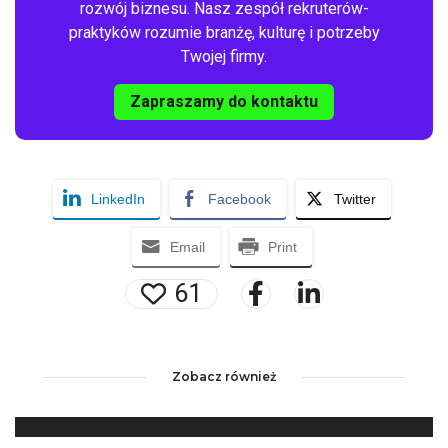
rozwój biznesu. Nasz zespół rekruterów-
praktyków rozumie branżę, kulturę i potrzeby
Twojej firmy.
Zapraszamy do kontaktu
LinkedIn
Facebook
Twitter
Email
Print
61
Zobacz również