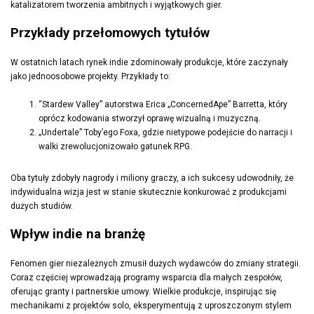
katalizatorem tworzenia ambitnych i wyjątkowych gier.
Przykłady przełomowych tytułów
W ostatnich latach rynek indie zdominowały produkcje, które zaczynały
jako jednoosobowe projekty. Przykłady to:
“Stardew Valley” autorstwa Erica „ConcernedApe” Barretta, który
oprócz kodowania stworzył oprawę wizualną i muzyczną.
„Undertale” Toby’ego Foxa, gdzie nietypowe podejście do narracji i
walki zrewolucjonizowało gatunek RPG.
Oba tytuły zdobyły nagrody i miliony graczy, a ich sukcesy udowodniły, że
indywidualna wizja jest w stanie skutecznie konkurować z produkcjami
dużych studiów.
Wpływ indie na branżę
Fenomen gier niezależnych zmusił dużych wydawców do zmiany strategii.
Coraz częściej wprowadzają programy wsparcia dla małych zespołów,
oferując granty i partnerskie umowy. Wielkie produkcje, inspirując się
mechanikami z projektów solo, eksperymentują z uproszczonym stylem