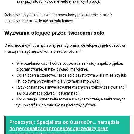
zysk przy stosunkowo niewielkiej skali dystrybucji.
Dzięki tym czynnikom nawet jednoosobowy projekt może stać się
globalnym hitem i wpłynąć na całą branżę.
Wyzwania stojące przed twórcami solo
Choć moc indywidualnych wizji jest ogromna, developerzy jednoosobowi
muszą mierzyć się z kilkoma przeciwnościami:
Wielozadaniowość. Twórca odpowiada za każdy aspekt projektu:
programowanie, grafikę, dźwięk i marketing.
Ograniczenia czasowe. Praca solo często trwa wiele miesięcy lub
lat, co bywa wyzwaniem dla utrzymania motywacji.
Ryzyko finansowe. Inwestowanie własnych środków bez gwarancji
zwrotu wymaga odwagi i determinacji.
Konkurencja. Rynek indie rozwija się dynamicznie, a setki nowych
tytułów trafiają co miesiąc na platformy cyfrowe.
Przeczytaj:
Specjalista od QuarticOn... narzędzia
do personalizacji procesów sprzedaży oraz