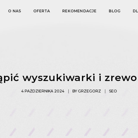
O NAS
OFERTA
REKOMENDACJE
BLOG
D
ąpić wyszukiwarki i zrew
4 PAŹDZIERNIKA 2024
BY
GRZEGORZ
SEO