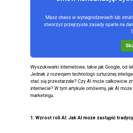
Masz chaos w wynagrodzeniach lub stru
stworzyć przejrzyste zasady oparte na d
T
Sko
Wyszukiwarki internetowe, takie jak Google, od l
Jednak z rozwojem technologii sztucznej intelige
stać się przestarzałe? Czy AI może całkowicie z
internecie? W tym artykule omówimy, jak AI może
marketingu.
1. Wzrost roli AI: Jak AI może zastąpić trady