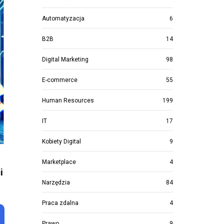
Automatyzacja
6
B2B
14
Digital Marketing
98
E-commerce
55
Human Resources
199
IT
17
Kobiety Digital
9
Marketplace
4
i
Narzędzia
84
Praca zdalna
4
Prawo
9