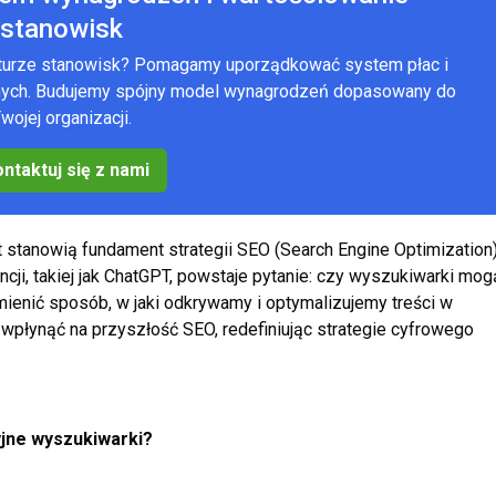
stanowisk
kturze stanowisk? Pomagamy uporządkować system płac i
anych. Budujemy spójny model wynagrodzeń dopasowany do
wojej organizacji.
ntaktuj się z nami
at stanowią fundament strategii SEO (Search Engine Optimization)
ncji, takiej jak ChatGPT, powstaje pytanie: czy wyszukiwarki mog
mienić sposób, w jaki odkrywamy i optymalizujemy treści w
 wpłynąć na przyszłość SEO, redefiniując strategie cyfrowego
cyjne wyszukiwarki?