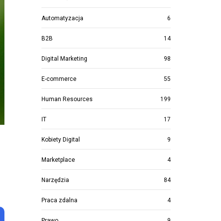
Automatyzacja
6
B2B
14
Digital Marketing
98
E-commerce
55
Human Resources
199
IT
17
Kobiety Digital
9
Marketplace
4
Narzędzia
84
Praca zdalna
4
Prawo
9