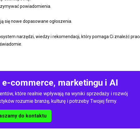
otrzymywać powiadomienia.
wiają się nowe dopasowane ogłoszenia.
ekosystem narzędzi, wiedzy i rekomendacji, który pomaga Ci znaleźć prac
 świadomie.
o e-commerce, marketingu i AI
entów, które realnie wpływają na wyniki sprzedaży i rozwój
yków rozumie branżę, kulturę i potrzeby Twojej firmy.
aszamy do kontaktu