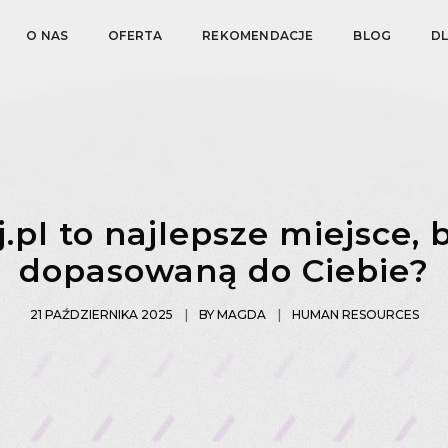
O NAS
OFERTA
REKOMENDACJE
BLOG
D
.pl to najlepsze miejsce, 
dopasowaną do Ciebie?
21 PAŹDZIERNIKA 2025
BY
MAGDA
HUMAN RESOURCES