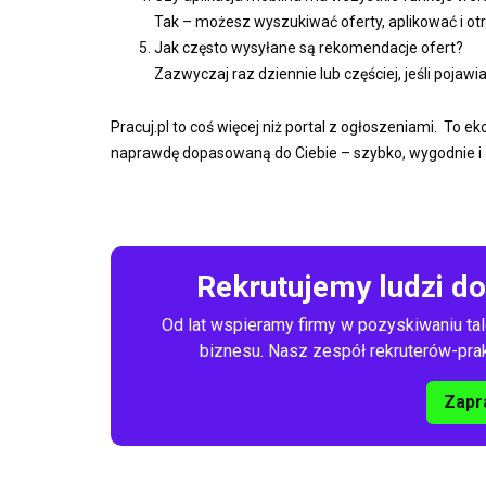
Tak – możesz wyszukiwać oferty, aplikować i 
Jak często wysyłane są rekomendacje ofert?
Zazwyczaj raz dziennie lub częściej, jeśli poja
Pracuj.pl to coś więcej niż portal z ogłoszeniami. To 
naprawdę dopasowaną do Ciebie – szybko, wygodnie i
Rekrutujemy ludzi d
Od lat wspieramy firmy w pozyskiwaniu tal
biznesu. Nasz zespół rekruterów-prakt
Zapr