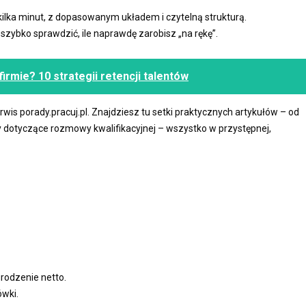
ilka minut, z dopasowanym układem i czytelną strukturą.
zybko sprawdzić, ile naprawdę zarobisz „na rękę”.
rmie? 10 strategii retencji talentów
wis porady.pracuj.pl. Znajdziesz tu setki praktycznych artykułów – od
dotyczące rozmowy kwalifikacyjnej – wszystko w przystępnej,
rodzenie netto.
ówki.