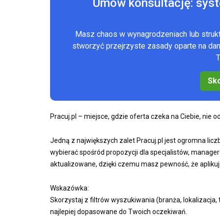
Umów konsultację: sys
Masz chaos w wynagrodzeniach lub stru
stworzyć przejrzyste zasady oparte na d
T
Sko
Pracuj.pl – miejsce, gdzie oferta czeka na Ciebie, nie 
Jedną z największych zalet Pracuj.pl jest ogromna liczb
wybierać spośród propozycji dla specjalistów, manager
aktualizowane, dzięki czemu masz pewność, że aplikuj
Wskazówka:
Skorzystaj z filtrów wyszukiwania (branża, lokalizacja,
najlepiej dopasowane do Twoich oczekiwań.