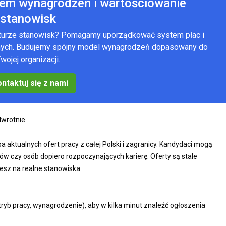
tem wynagrodzeń i wartościowanie
stanowisk
kturze stanowisk? Pomagamy uporządkować system płac i
anych. Budujemy spójny model wynagrodzeń dopasowany do
wojej organizacji.
ntaktuj się z nami
odwrotnie
a aktualnych ofert pracy z całej Polski i zagranicy. Kandydaci mogą
ów czy osób dopiero rozpoczynających karierę. Oferty są stale
esz na realne stanowiska.
 tryb pracy, wynagrodzenie), aby w kilka minut znaleźć ogłoszenia