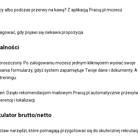
acy albo podczas przerwy na kawę? Z aplikacją Pracuj.pl możesz
agować, gdy pojawi się ciekawa propozycja.
alności
 uproszczony. Po zalogowaniu możesz jednym kliknięciem wysłać swoje
ania formularzy, gdyż system zapamiętuje Twoje dane i dokumenty. A
treningu.
szeń. Dzięki rekomendacjom mailowym Pracuj.pl automatycznie przesyła
ncji i lokalizacji.
kulator brutto/netto
zestaw narzędzi, które pomagają przygotować się do skutecznej rekrutacj