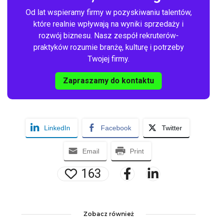
Od lat wspieramy firmy w pozyskiwaniu talentów,
które realnie wpływają na wyniki sprzedaży i
rozwój biznesu. Nasz zespół rekruterów-
praktyków rozumie branżę, kulturę i potrzeby
Twojej firmy.
Zapraszamy do kontaktu
LinkedIn
Facebook
Twitter
Email
Print
163
Zobacz również