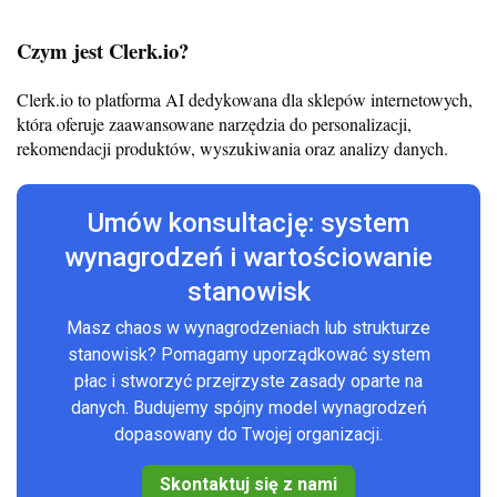
Czym jest Clerk.io?
Clerk.io to platforma AI dedykowana dla sklepów internetowych,
która oferuje zaawansowane narzędzia do personalizacji,
rekomendacji produktów, wyszukiwania oraz analizy danych.
Umów konsultację: system
wynagrodzeń i wartościowanie
stanowisk
Masz chaos w wynagrodzeniach lub strukturze
stanowisk? Pomagamy uporządkować system
płac i stworzyć przejrzyste zasady oparte na
danych. Budujemy spójny model wynagrodzeń
dopasowany do Twojej organizacji.
Skontaktuj się z nami