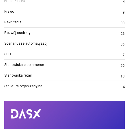
Praca zdalna
4
Prawo
9
Rekrutacja
90
Rozwój osobisty
26
Scenariusze automatyzacji
36
SEO
7
Stanowiska e-commerce
50
Stanowiska retail
10
Struktura organizacyjna
4