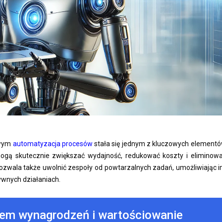
owym
automatyzacja procesów
stała się jednym z kluczowych element
a mogą skutecznie zwiększać wydajność, redukować koszty i eliminow
ozwala także uwolnić zespoły od powtarzalnych zadań, umożliwiając 
tywnych działaniach.
tem wynagrodzeń i wartościowanie