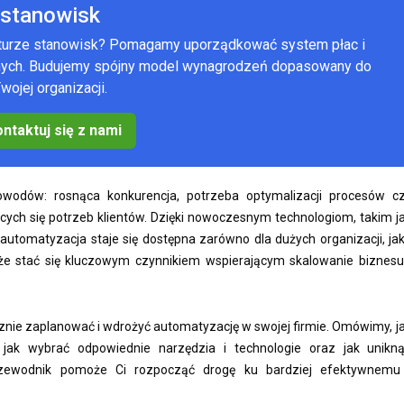
stanowisk
kturze stanowisk? Pomagamy uporządkować system płac i
anych. Budujemy spójny model wynagrodzeń dopasowany do
wojej organizacji.
ntaktuj się z nami
owodów: rosnąca konkurencja, potrzeba optymalizacji procesów c
cych się potrzeb klientów. Dzięki nowoczesnym technologiom, takim j
tomatyzacja staje się dostępna zarówno dla dużych organizacji, jak
e stać się kluczowym czynnikiem wspierającym skalowanie biznesu
cznie zaplanować i wdrożyć automatyzację w swojej firmie. Omówimy, j
 jak wybrać odpowiednie narzędzia i technologie oraz jak unikn
rzewodnik pomoże Ci rozpocząć drogę ku bardziej efektywnemu