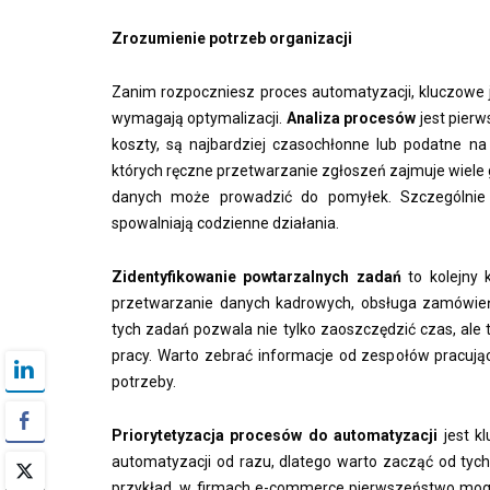
Zrozumienie potrzeb organizacji
Zanim rozpoczniesz proces automatyzacji, kluczowe je
wymagają optymalizacji.
Analiza procesów
jest pierw
koszty, są najbardziej czasochłonne lub podatne n
których ręczne przetwarzanie zgłoszeń zajmuje wiel
danych może prowadzić do pomyłek. Szczególnie is
spowalniają codzienne działania.
Zidentyfikowanie powtarzalnych zadań
to kolejny 
przetwarzanie danych kadrowych, obsługa zamówień
tych zadań pozwala nie tylko zaoszczędzić czas, ale
pracy. Warto zebrać informacje od zespołów pracują
potrzeby.
Priorytetyzacja procesów do automatyzacji
jest k
automatyzacji od razu, dlatego warto zacząć od tyc
przykład, w firmach e-commerce pierwszeństwo mog