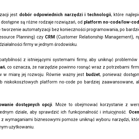
acji jest
dobór odpowiednich narzędzi i technologii
, które najlepi
 dostępne są różne rodzaje rozwiązań, od
platform no-code/low-co
kie tworzenie automatyzacji bez konieczności programowania, po bardzi
esource Planning) czy
CRM
(Customer Relationship Management), n
 działalności firmy w jednym środowisku.
ybilność z istniejącymi systemami firmy, aby uniknąć problemów
zań
, co oznacza, że narzędzie powinno rosnąć wraz z potrzebami firm
ów w miarę jej rozwoju. Równie ważny jest
budżet
, ponieważ dostęp
ub niskokosztowych platform no-code po bardziej zaawansowane, a
owanie dostępnych opcji
. Może to obejmować korzystanie z wers
ednym dziale, aby sprawdzić ich funkcjonalność i intuicyjność.
Oce
i z wymaganiami biznesowymi pomoże uniknąć wyboru narzędzi, któ
nnym użytkowaniu.