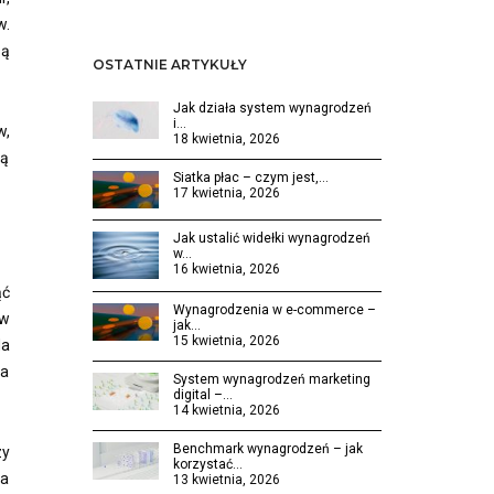
w.
są
OSTATNIE ARTYKUŁY
Jak działa system wynagrodzeń
i…
w,
18 kwietnia, 2026
są
Siatka płac – czym jest,…
17 kwietnia, 2026
Jak ustalić widełki wynagrodzeń
w…
16 kwietnia, 2026
ąć
Wynagrodzenia w e-commerce –
w
jak…
15 kwietnia, 2026
Na
na
System wynagrodzeń marketing
digital –…
14 kwietnia, 2026
Benchmark wynagrodzeń – jak
zy
korzystać…
na
13 kwietnia, 2026