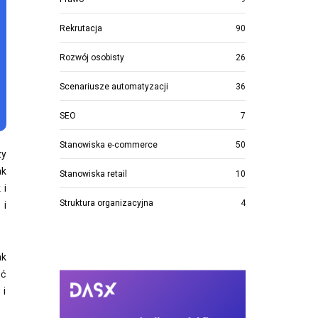
Rekrutacja
90
Rozwój osobisty
26
Scenariusze automatyzacji
36
SEO
7
Stanowiska e-commerce
50
zy
ak
Stanowiska retail
10
 i
Struktura organizacyjna
4
 i
ak
ąć
 i