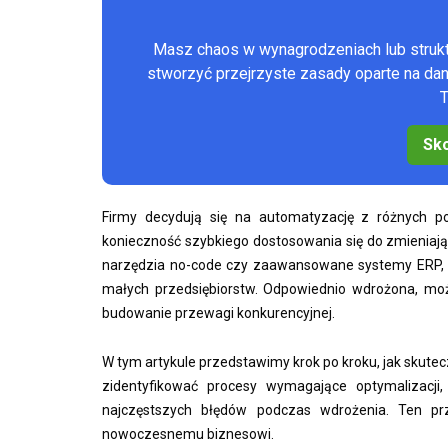
Masz chaos w wynagrodzeniach lub stru
stworzyć przejrzyste zasady oparte na d
T
Sko
Firmy decydują się na automatyzację z różnych p
konieczność szybkiego dostosowania się do zmieniają
narzędzia no-code czy zaawansowane systemy ERP, au
małych przedsiębiorstw. Odpowiednio wdrożona, moż
budowanie przewagi konkurencyjnej.
W tym artykule przedstawimy krok po kroku, jak skute
zidentyfikować procesy wymagające optymalizacji,
najczęstszych błędów podczas wdrożenia. Ten p
nowoczesnemu biznesowi.