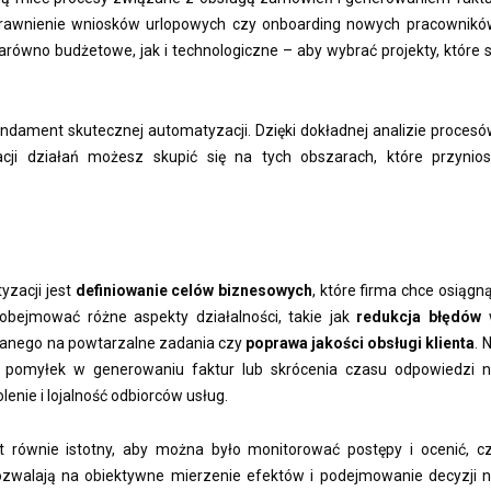
rawnienie wniosków urlopowych czy onboarding nowych pracownikó
ówno budżetowe, jak i technologiczne – aby wybrać projekty, które 
ndament skutecznej automatyzacji. Dzięki dokładnej analizie procesó
zacji działań możesz skupić się na tych obszarach, które przynio
zacji jest
definiowanie celów biznesowych
, które firma chce osiągn
obejmować różne aspekty działalności, takie jak
redukcja błędów
anego na powtarzalne zadania czy
poprawa jakości obsługi klienta
. 
y pomyłek w generowaniu faktur lub skrócenia czasu odpowiedzi 
enie i lojalność odbiorców usług.
t równie istotny, aby można było monitorować postępy i ocenić, c
ozwalają na obiektywne mierzenie efektów i podejmowanie decyzji 