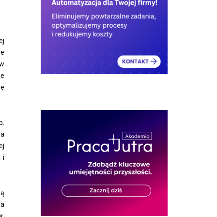
ej
ze
 w
ie
re
p.
ja
ej
 i
ją
Na
r,