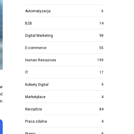
Automatyzacja
6
B2B
14
Digital Marketing
98
E-commerce
55
Human Resources
199
IT
17
Kobiety Digital
9
ów
ać
Marketplace
4
im
Narzędzia
84
Praca zdalna
4
Prawo
9