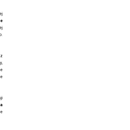
ej
de
ej
p.
 z
y,
ne
le
ji
na
re