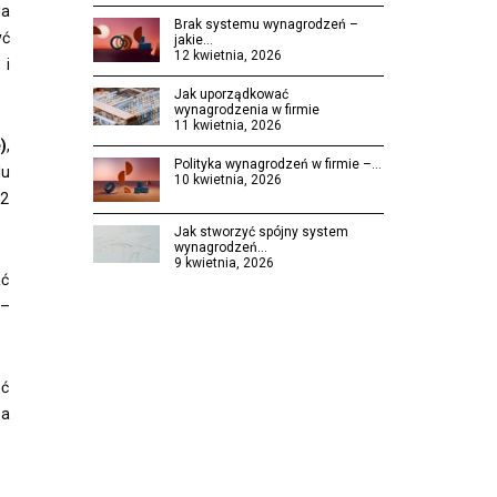
ia
Brak systemu wynagrodzeń –
yć
jakie…
12 kwietnia, 2026
 i
Jak uporządkować
wynagrodzenia w firmie
11 kwietnia, 2026
)
,
Polityka wynagrodzeń w firmie –…
lu
10 kwietnia, 2026
 2
Jak stworzyć spójny system
wynagrodzeń…
9 kwietnia, 2026
ać
 –
ąć
 a