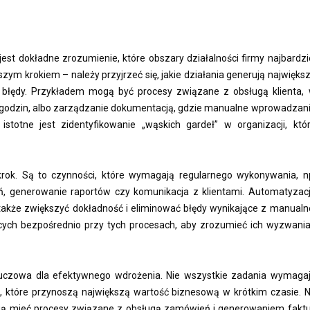
st dokładne zrozumienie, które obszary działalności firmy najbardzi
szym krokiem – należy przyjrzeć się, jakie działania generują najwięks
a błędy. Przykładem mogą być procesy związane z obsługą klienta,
e godzin, albo zarządzanie dokumentacją, gdzie manualne wprowadzan
totne jest zidentyfikowanie „wąskich gardeł” w organizacji, któ
krok. Są to czynności, które wymagają regularnego wykonywania, n
, generowanie raportów czy komunikacja z klientami. Automatyzac
 także zwiększyć dokładność i eliminować błędy wynikające z manualn
cych bezpośrednio przy tych procesach, aby zrozumieć ich wyzwania
luczowa dla efektywnego wdrożenia. Nie wszystkie zadania wymaga
h, które przynoszą największą wartość biznesową w krótkim czasie. 
ą mieć procesy związane z obsługą zamówień i generowaniem faktu