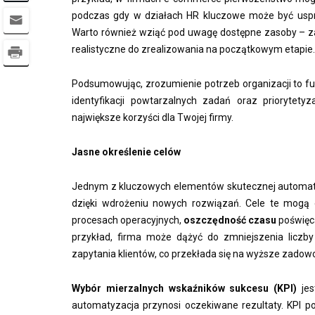
podczas gdy w działach HR kluczowe może być usp
Warto również wziąć pod uwagę dostępne zasoby – zar
realistyczne do zrealizowania na początkowym etapie.
Podsumowując, zrozumienie potrzeb organizacji to fu
identyfikacji powtarzalnych zadań oraz priorytety
największe korzyści dla Twojej firmy.
Jasne określenie celów
Jednym z kluczowych elementów skutecznej automaty
dzięki wdrożeniu nowych rozwiązań. Cele te mogą 
procesach operacyjnych,
oszczędność czasu
poświęc
przykład, firma może dążyć do zmniejszenia liczb
zapytania klientów, co przekłada się na wyższe zadowol
Wybór mierzalnych wskaźników sukcesu (KPI)
jes
automatyzacja przynosi oczekiwane rezultaty. KPI p