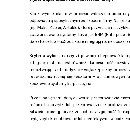
Kluczowym krokiem w procesie wdrażania automatyz
odpowiadają specyficznym potrzebom firmy. Na rynku
(np. Make, Zapier, Airtable), które pozwalają na szyb
zaawansowane systemy, takie jak
ERP
(Enterprise R
Salesforce lub HubSpot, które integrują różne obszary
Kryteria wyboru narzędzi
powinny obejmować kompat
integracją. Istotna jest również
skalowalność rozwią
umożliwiając automatyzację większej liczby proces
rozwiązania różnią się kosztami – od darmowych l
kosztowne systemy korporacyjne.
Przed podjęciem decyzji warto przeprowadzić
test
próbnych narzędzi lub przeprowadzenie pilotażu w j
łatwości obsługi
przez zespół oraz zgodność funkcj
będą zbyt skomplikowane lub nieefektywne w codzie