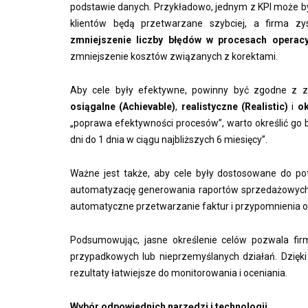
podstawie danych. Przykładowo, jednym z KPI może 
klientów będą przetwarzane szybciej, a firma 
zmniejszenie liczby błędów w procesach operac
zmniejszenie kosztów związanych z korektami.
Aby cele były efektywne, powinny być zgodne z 
osiągalne (Achievable)
,
realistyczne (Realistic)
i
ok
„poprawa efektywności procesów”, warto określić go b
dni do 1 dnia w ciągu najbliższych 6 miesięcy”.
Ważne jest także, aby cele były dostosowane do po
automatyzację generowania raportów sprzedażowych, 
automatyczne przetwarzanie faktur i przypomnienia o
Podsumowując, jasne określenie celów pozwala firm
przypadkowych lub nieprzemyślanych działań. Dzięki
rezultaty łatwiejsze do monitorowania i oceniania.
Wybór odpowiednich narzędzi i technologii