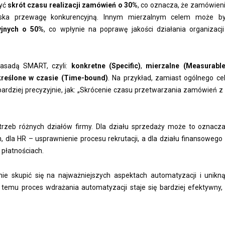
być
skrót czasu realizacji zamówień o 30%
, co oznacza, że zamówien
zyska przewagę konkurencyjną. Innym mierzalnym celem może b
yjnych o 50%
, co wpłynie na poprawę jakości działania organizacji
zasadą SMART, czyli:
konkretne (Specific)
,
mierzalne (Measurable
reślone w czasie (Time-bound)
. Na przykład, zamiast ogólnego ce
ardziej precyzyjnie, jak: „Skrócenie czasu przetwarzania zamówień z
trzeb różnych działów firmy. Dla działu sprzedaży może to oznacz
dla HR – usprawnienie procesu rekrutacji, a dla działu finansowego
 płatnościach.
ie skupić się na najważniejszych aspektach automatyzacji i unikn
 temu proces wdrażania automatyzacji staje się bardziej efektywny,