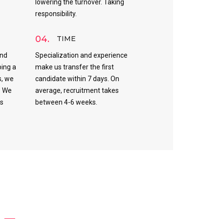
lowering the turnover. Taking
responsibility.
04.
TIME
and
Specialization and experience
ping a
make us transfer the first
s, we
candidate within 7 days. On
. We
average, recruitment takes
es
between 4-6 weeks.