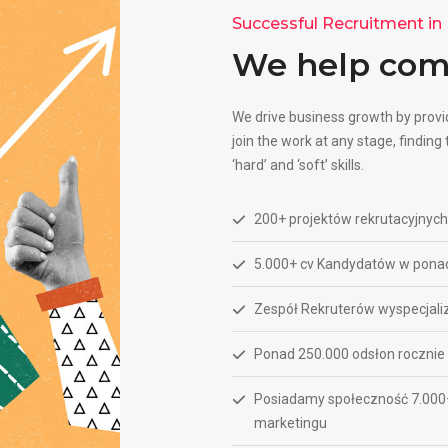
Successful Recruitment i
We help com
We drive business growth by provid
join the work at any stage, finding
‘hard’ and ‘soft’ skills.
200+ projektów rekrutacyjny
5.000+ cv Kandydatów w ponad
Zespół Rekruterów wyspecjali
Ponad 250.000 odsłon rocznie n
Posiadamy społeczność 7.000+
marketingu