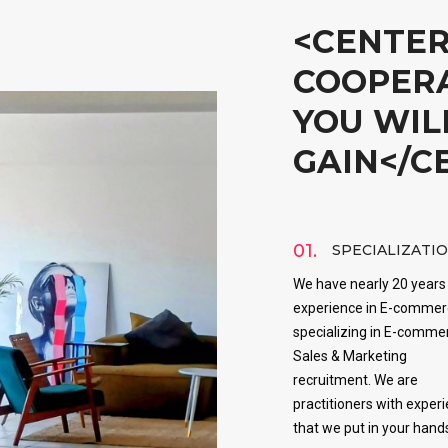
<CENTE
COOPERA
YOU WIL
GAIN</C
01.
SPECIALIZATI
We have nearly 20 years
experience in E-commer
specializing in E-comme
Sales & Marketing
recruitment. We are
practitioners with exper
that we put in your hand