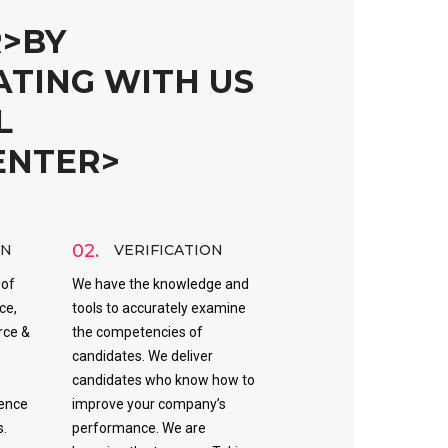
R>BY
TING WITH US
L
ENTER>
02.
ON
VERIFICATION
 of
We have the knowledge and
ce,
tools to accurately examine
rce &
the competencies of
candidates. We deliver
candidates who know how to
ience
improve your company’s
s.
performance. We are