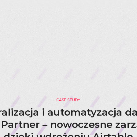
CASE STUDY
ralizacja i automatyzacja d
Partner – nowoczesne zar
dzięki wdrożeniu Airtable