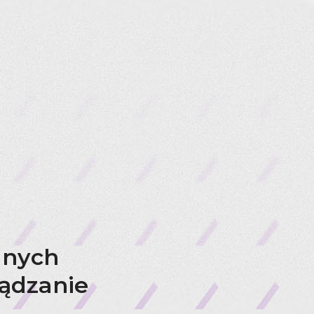
anych
ządzanie